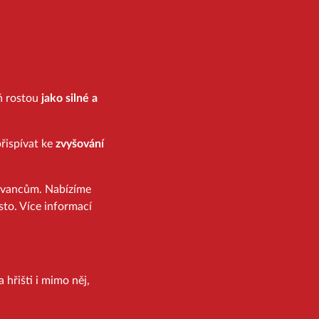
eň rostou
jako silné a
řispívat ke
zvyšování
ovancům. Nabízíme
sto. Více informací
 hřišti i mimo něj,