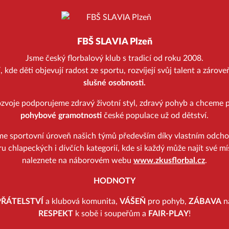
FBŠ SLAVIA Plzeň
Jsme český florbalový klub s tradicí od roku 2008.
kde děti objevují radost ze sportu, rozvíjejí svůj talent a zárov
slušné osobnosti.
zvoje podporujeme zdravý životní styl, zdravý pohyb a chceme p
pohybové gramotnosti
české populace už od dětství.
me sportovní úroveň našich týmů především díky vlastním odch
u chlapeckých i dívčích kategorií, kde si každý může najít své mí
naleznete na náborovém webu
www.zkusflorbal.cz
.
HODNOTY
PŘÁTELSTVÍ
a klubová komunita,
VÁŠEŇ
pro pohyb,
ZÁBAVA
na
RESPEKT
k sobě i soupeřům a
FAIR-PLAY
!