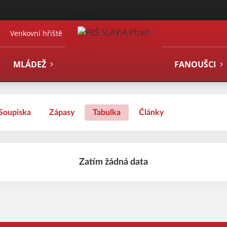
Venkovní hřiště
MLÁDEŽ
FANOUŠCI
Soupiska
Zápasy
Tabulka
Články
Zatím žádná data