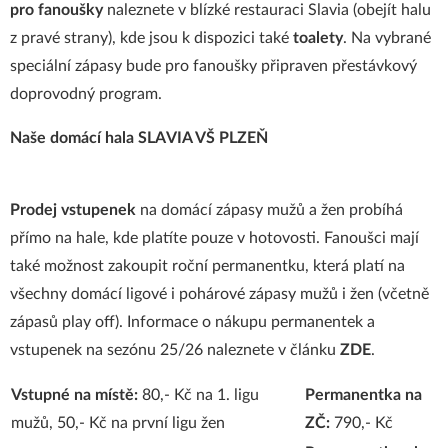
pro fanoušky
naleznete v blízké restauraci Slavia (obejít halu
z pravé strany), kde jsou k dispozici také
toalety
. Na vybrané
speciální zápasy bude pro fanoušky připraven přestávkový
doprovodný program.
Naše domácí hala SLAVIA VŠ PLZEŇ
Prodej vstupenek
na domácí zápasy mužů a žen probíhá
přímo na hale, kde platíte pouze v hotovosti. Fanoušci mají
také možnost zakoupit roční permanentku, která platí na
všechny domácí ligové i pohárové zápasy mužů i žen (včetně
zápasů play off). Informace o nákupu permanentek a
vstupenek na sezónu 25/26 naleznete
v článku
ZDE
.
Vstupné na místě:
80,- Kč na 1. ligu
Permanentka na
mužů, 50,- Kč na první ligu žen
ZČ:
790,- Kč