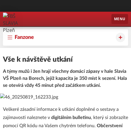
FBŠ SLAVIA Plzeň
MENU
Fanzone
Vše k návštěvě utkání
A týmy mužů i žen hrají všechny domácí zápasy v hale Slavia
VŠ Plzeň na Borech, jejíž kapacita je 350 míst k sezení. Hala
se otevírá vždy 45 minut před začátkem utkání.
Veškeré zásadní informace k utkání doplněné o sestavy a
zajímavosti naleznete v
digitálním bulletinu
, který si zobrazíte
pomocí QR kódu na Vašem chytrém telefonu.
Občerstvení