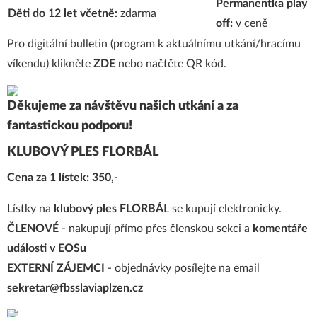
Permanentka play
Děti do 12 let včetně:
zdarma
off:
v ceně
Pro digitální bulletin (program k aktuálnímu utkání/hracímu
víkendu) klikněte
ZDE
nebo načtěte QR kód.
Děkujeme za návštěvu našich utkání a za
fantastickou podporu!
KLUBOVÝ PLES FLORBÁL
Cena za 1 lístek: 350,-
Lístky na
klubový ples FLORBÁ
L se kupují elektronicky.
ČLENOVÉ
- nakupují přímo přes členskou sekci a
komentáře
události v EOSu
EXTERNÍ ZÁJEMCI
- objednávky posílejte na email
sekretar@fbsslaviaplzen.cz