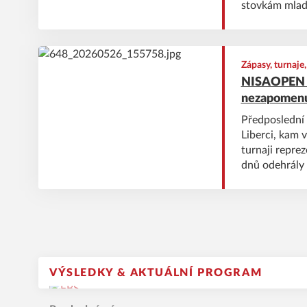
stovkám mlad
sportovních zá
Zápasy, turnaje
NISAOPEN 20
nezapomenut
Předposlední 
Liberci, kam 
turnaji repre
dnů odehrály ř
republiky a n
nechyběla ani
se postarali h
jednotlivých t
VÝSLEDKY & AKTUÁLNÍ PROGRAM