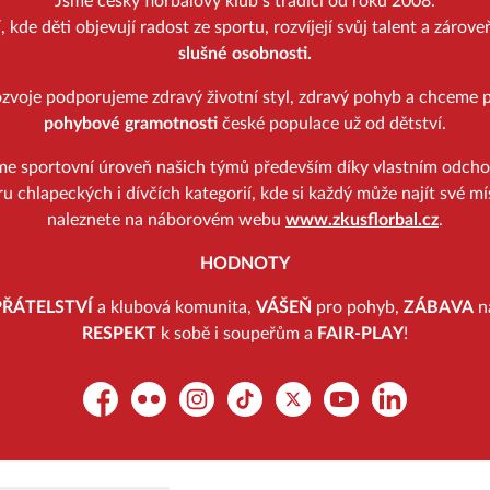
Jsme český florbalový klub s tradicí od roku 2008.
kde děti objevují radost ze sportu, rozvíjejí svůj talent a zárov
slušné osobnosti.
zvoje podporujeme zdravý životní styl, zdravý pohyb a chceme p
pohybové gramotnosti
české populace už od dětství.
me sportovní úroveň našich týmů především díky vlastním odch
u chlapeckých i dívčích kategorií, kde si každý může najít své mí
naleznete na náborovém webu
www.zkusflorbal.cz
.
HODNOTY
PŘÁTELSTVÍ
a klubová komunita,
VÁŠEŇ
pro pohyb,
ZÁBAVA
na
RESPEKT
k sobě i soupeřům a
FAIR-PLAY
!
Facebook
Flickr
Instagram
TikTok
Platform X
YouTube
LinkedIn