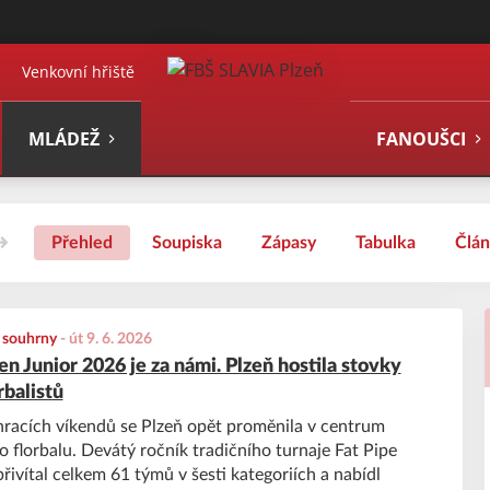
Venkovní hřiště
MLÁDEŽ
FANOUŠCI
Přehled
Soupiska
Zápasy
Tabulka
Člá
, souhrny
-
út 9. 6. 2026
n Junior 2026 je za námi. Plzeň hostila stovky
rbalistů
racích víkendů se Plzeň opět proměnila v centrum
 florbalu. Devátý ročník tradičního turnaje Fat Pipe
řivítal celkem 61 týmů v šesti kategoriích a nabídl