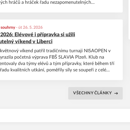
ých hráčů a hráček řadu nezapomenutelných
žitků. Přečtěte si níže souhrn z celého turnaje.
, souhrny
-
út 26. 5. 2026
26: Elévové i přípravka si užili
elný víkend v Liberci
květnový víkend patřil tradičnímu turnaji NISAOPEN v
vyrazila početná výprava FBŠ SLAVIA Plzeň. Klub na
zentovaly dva týmy elévů a tým přípravky, které během tří
adu kvalitních utkání, poměřily síly se soupeři z celé
asbíraly spoustu cenných zkušeností. Vedle florbalu
 spousta společných zážitků a skvělá atmosféra, o kterou
ráči, trenéři i rodiče. Jak celý turnaj hodnotí trenéři
VŠECHNY ČLÁNKY
ýmů, si můžete přečíst níže.