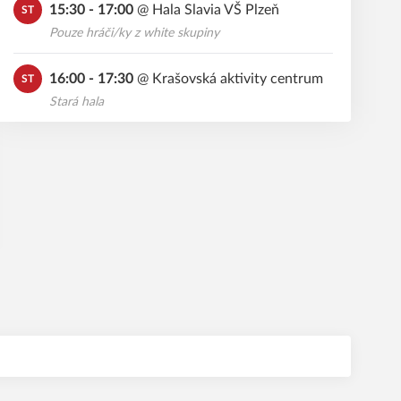
15:30 - 17:00
@
Hala Slavia VŠ Plzeň
ST
Pouze hráči/ky z white skupiny
16:00 - 17:30
@
Krašovská aktivity centrum
ST
Stará hala