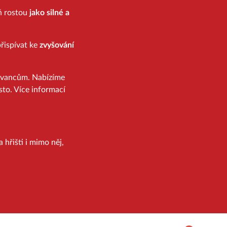
eň rostou
jako silné a
řispívat ke
zvyšování
ovancům. Nabízíme
sto. Více informací
 hřišti i mimo něj,