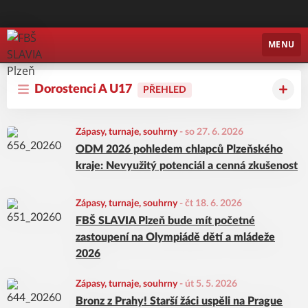
FBŠ SLAVIA Plzeň
MENU
Dorostenci A U17
PŘEHLED
Zápasy, turnaje, souhrny
-
so 27. 6. 2026
ODM 2026 pohledem chlapců Plzeňského
kraje: Nevyužitý potenciál a cenná zkušenost
Zápasy, turnaje, souhrny
-
čt 18. 6. 2026
FBŠ SLAVIA Plzeň bude mít početné
zastoupení na Olympiádě dětí a mládeže
2026
Zápasy, turnaje, souhrny
-
út 5. 5. 2026
Bronz z Prahy! Starší žáci uspěli na Prague