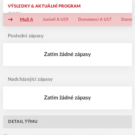
VÝSLEDKY & AKTUÁLNÍ PROGRAM
Muži A
Junioři A U19
Dorostenci A U17
Dorost
Poslední zápasy
Zatím žádné zápasy
Nadcházející zápasy
Zatím žádné zápasy
DETAIL TÝMU