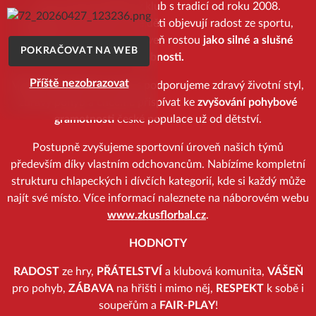
Jsme český florbalový klub s tradicí od roku 2008.
Budujeme prostředí, kde děti objevují radost ze sportu,
rozvíjejí svůj talent a zároveň rostou
jako silné a slušné
POKRAČOVAT NA WEB
osobnosti.
Příště nezobrazovat
Vedle sportovního rozvoje podporujeme zdravý životní styl,
zdravý pohyb a chceme přispívat ke
zvyšování pohybové
gramotnosti
české populace už od dětství.
Postupně zvyšujeme sportovní úroveň našich týmů
především díky vlastním odchovancům. Nabízíme kompletní
strukturu chlapeckých i dívčích kategorií, kde si každý může
najít své místo. Více informací naleznete na náborovém webu
www.zkusflorbal.cz
.
HODNOTY
RADOST
ze hry,
PŘÁTELSTVÍ
a klubová komunita,
VÁŠEŇ
pro pohyb,
ZÁBAVA
na hřišti i mimo něj,
RESPEKT
k sobě i
soupeřům a
FAIR-PLAY
!