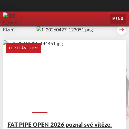
FBŠ SLAVIA Plzeň
MENU
Předchozí
Dal
TOP ČLÁNEK
4
/
5
FAT PIPE OPEN 2026 poznal své vítěze.