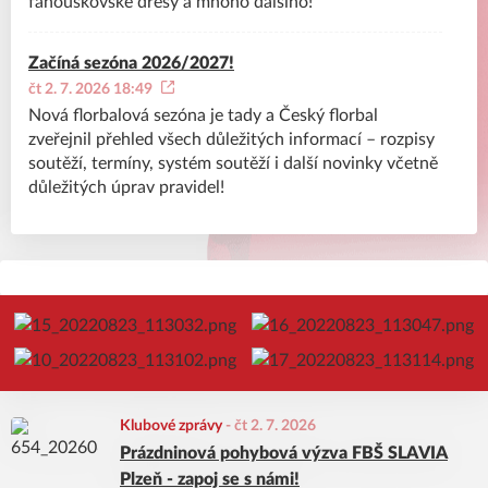
fanouškovské dresy a mnoho dalšího!
Začíná sezóna 2026/2027!
čt 2. 7. 2026 18:49
Nová florbalová sezóna je tady a Český florbal
zveřejnil přehled všech důležitých informací – rozpisy
soutěží, termíny, systém soutěží i další novinky včetně
důležitých úprav pravidel!
Klubové zprávy
-
čt 2. 7. 2026
Prázdninová pohybová výzva FBŠ SLAVIA
Plzeň - zapoj se s námi!