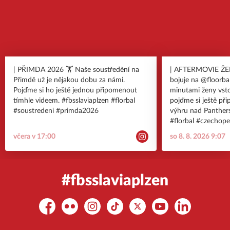
| PŘIMDA 2026 🏋️ Naše soustředění na
| AFTERMOVIE ŽEN 🎥 I žen
Přimdě už je nějakou dobu za námi.
bojuje na @floorba
Pojďme si ho ještě jednou připomenout
minutami ženy vstou
tímhle videem. #fbsslaviaplzen #florbal
pojďme si ještě při
#soustredeni #primda2026
výhru nad Panthers. #fbsslaviapl
#florbal #czechop
včera v 17:00
so 8. 8. 2026 9:07
#fbsslaviaplzen
Facebook
Flickr
Instagram
TikTok
Platform X
YouTube
LinkedIn