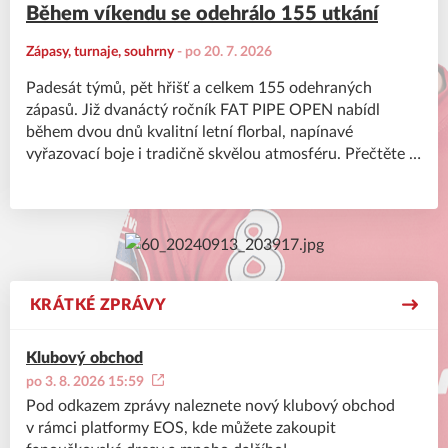
Během víkendu se odehrálo 155 utkání
Zápasy, turnaje, souhrny
-
po 20. 7. 2026
Padesát týmů, pět hřišť a celkem 155 odehraných
zápasů. Již dvanáctý ročník FAT PIPE OPEN nabídl
během dvou dnů kvalitní letní florbal, napínavé
vyřazovací boje i tradičně skvělou atmosféru. Přečtěte si
souhrn celého turnaje v našem článku.
KRÁTKÉ ZPRÁVY
Klubový obchod
po 3. 8. 2026 15:59
Pod odkazem zprávy naleznete nový klubový obchod
v rámci platformy EOS, kde můžete zakoupit