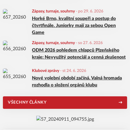
Zápasy, turnaje, souhrny
-
po 29. 6. 2026
Horké Brno, kvalitní soupeři a postup do
čtvrtfinále. Juniorky mají za sebou Open
Game
Zápasy, turnaje, souhrny
-
so 27. 6. 2026
ODM 2026 pohledem chlapců Plzeňského
kraje: Nevyužitý potenciál a cenná zkušenost
Klubové zprávy
-
st 24. 6. 2026
Nové volební období začíná. Valná hromada
rozhodla o složení orgánů klubu
VŠECHNY ČLÁNKY