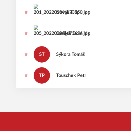
#
Novák
Filip
#
Sadílek
Dominik
#
ST
Sýkora
Tomáš
#
TP
Touschek
Petr