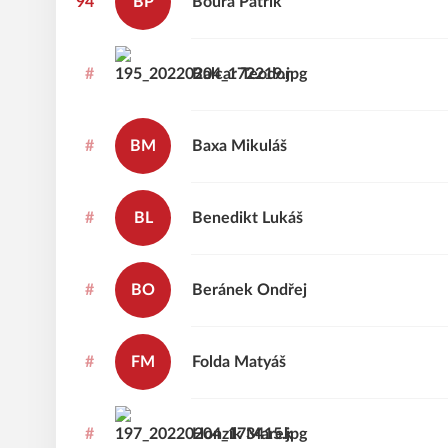
94
BP
Bouřa
Patrik
#
Balcar
Teodor
#
BM
Baxa
Mikuláš
#
BL
Benedikt
Lukáš
#
BO
Beránek
Ondřej
#
FM
Folda
Matyáš
#
Honzík
Marek