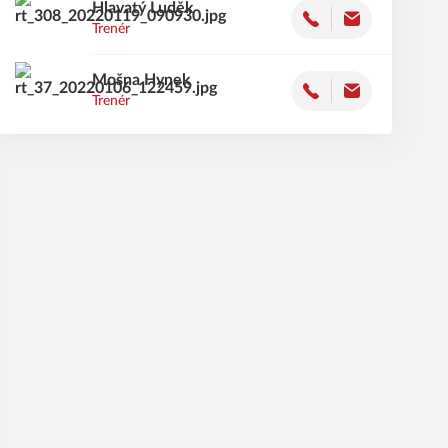
Hlavatý
Luděk
Trenér
Mošna
Hynek
Trenér