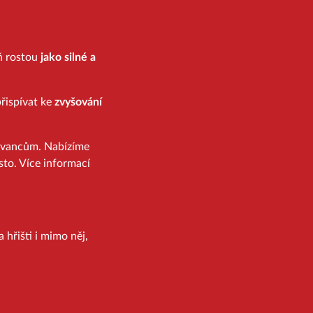
eň rostou
jako silné a
řispívat ke
zvyšování
ovancům. Nabízíme
sto. Více informací
 hřišti i mimo něj,