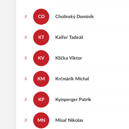
#
CD
Cholinský
Dominik
#
KT
Kaifer
Tadeáš
#
KV
Klička
Viktor
#
KM
Krčmárik
Michal
#
KP
Kymperger
Patrik
#
MN
Misař
Nikolas