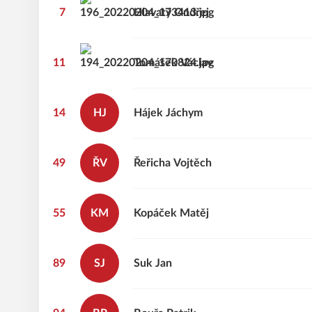
7
Hlavatý
Ondřej
11
Tomášek
Václav
14
HJ
Hájek
Jáchym
49
ŘV
Řeřicha
Vojtěch
55
KM
Kopáček
Matěj
89
SJ
Suk
Jan