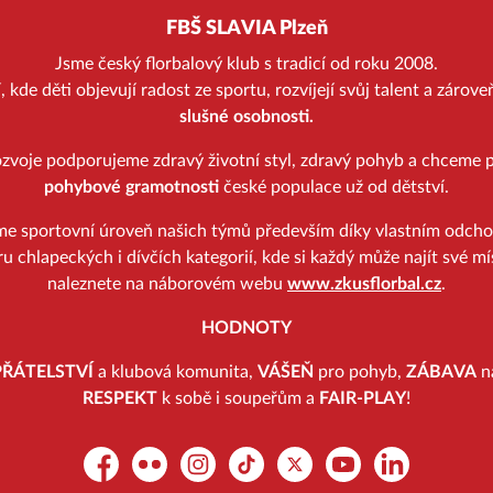
FBŠ SLAVIA Plzeň
Jsme český florbalový klub s tradicí od roku 2008.
kde děti objevují radost ze sportu, rozvíjejí svůj talent a zárov
slušné osobnosti.
zvoje podporujeme zdravý životní styl, zdravý pohyb a chceme p
pohybové gramotnosti
české populace už od dětství.
me sportovní úroveň našich týmů především díky vlastním odch
u chlapeckých i dívčích kategorií, kde si každý může najít své mí
naleznete na náborovém webu
www.zkusflorbal.cz
.
HODNOTY
PŘÁTELSTVÍ
a klubová komunita,
VÁŠEŇ
pro pohyb,
ZÁBAVA
na
RESPEKT
k sobě i soupeřům a
FAIR-PLAY
!
Facebook
Flickr
Instagram
TikTok
Platform X
YouTube
LinkedIn