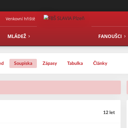
Venkovní hřiště
MLÁDEŽ
FANOUŠCI
ed
Soupiska
Zápasy
Tabulka
Články
12 let