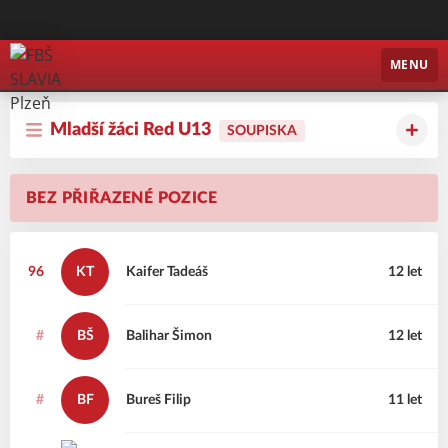
FBŠ SLAVIA Plzeň
MENU
Mladší žáci Red U13
SOUPISKA
BEZ PŘIŘAZENÉ POZICE
96
KT
Kaifer
Tadeáš
12 let
#
BŠ
Balihar
Šimon
12 let
#
BF
Bureš
Filip
11 let