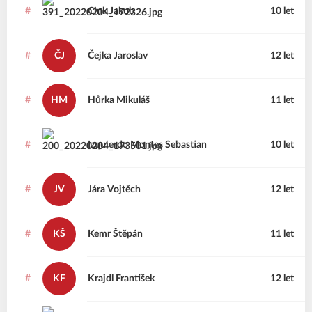
#
Cink
Jakub
10 let
#
ČJ
Čejka
Jaroslav
12 let
#
HM
Hůrka
Mikuláš
11 let
#
Izquierdo Montes
Sebastian
10 let
#
JV
Jára
Vojtěch
12 let
#
KŠ
Kemr
Štěpán
11 let
#
KF
Krajdl
František
12 let