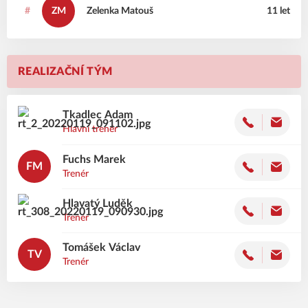
#
ZM
Zelenka
Matouš
11 let
REALIZAČNÍ TÝM
Tkadlec
Adam
Hlavní trenér
Fuchs
Marek
FM
Trenér
Hlavatý
Luděk
Trenér
Tomášek
Václav
TV
Trenér