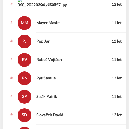
#
Kváč
Jakub
12 let
#
MM
Mayer
Maxim
11 let
#
PJ
Pezl
Jan
12 let
#
RV
Rubeš
Vojtěch
11 let
#
RS
Rys
Samuel
12 let
#
SP
Salák
Patrik
11 let
#
SD
Slováček
David
12 let