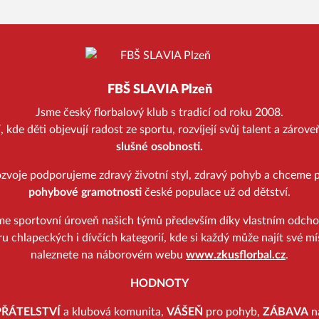
FBŠ SLAVIA Plzeň
Jsme český florbalový klub s tradicí od roku 2008.
kde děti objevují radost ze sportu, rozvíjejí svůj talent a zárov
slušné osobnosti.
zvoje podporujeme zdravý životní styl, zdravý pohyb a chceme p
pohybové gramotnosti
české populace už od dětství.
me sportovní úroveň našich týmů především díky vlastním odch
u chlapeckých i dívčích kategorií, kde si každý může najít své mí
naleznete na náborovém webu
www.zkusflorbal.cz
.
HODNOTY
PŘÁTELSTVÍ
a klubová komunita,
VÁŠEŇ
pro pohyb,
ZÁBAVA
na