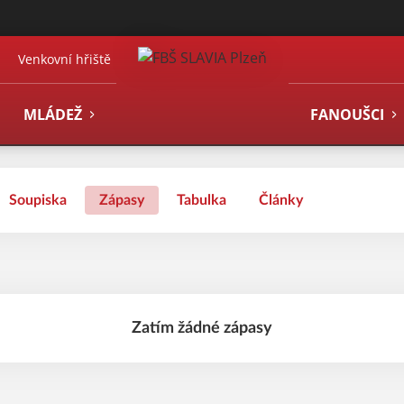
Venkovní hřiště
MLÁDEŽ
FANOUŠCI
Soupiska
Zápasy
Tabulka
Články
Zatím žádné zápasy