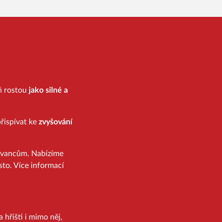
eň rostou
jako silné a
řispívat ke
zvyšování
ovancům. Nabízíme
sto. Více informací
 hřišti i mimo něj,