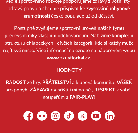
Vedle sportovního rozvoje podporujeme zdravý životní styl,
zdravý pohyb a chceme přispívat ke
zvyšování pohybové
gramotnosti
české populace už od dětství.
Postupně zvyšujeme sportovní úroveň našich týmů
především díky vlastním odchovancům. Nabízíme kompletní
strukturu chlapeckých i dívčích kategorií, kde si každý může
najít své místo. Více informací naleznete na náborovém webu
www.zkusflorbal.cz
.
HODNOTY
RADOST
ze hry,
PŘÁTELSTVÍ
a klubová komunita,
VÁŠEŇ
pro pohyb,
ZÁBAVA
na hřišti i mimo něj,
RESPEKT
k sobě i
soupeřům a
FAIR-PLAY
!
Facebook
Flickr
Instagram
TikTok
Platform X
YouTube
LinkedIn