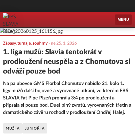
FBŠ SLAVIA Plzeň
MENU
Zápasy, turnaje, souhrny
-
ne 25. 1. 2026
1. liga mužů: Slavia tentokrát v
prodloužení neuspěla a z Chomutova si
odváží pouze bod
Na palubovce GMS Florbal Chomutov nabídlo 21. kolo 1.
ligy mužů další bojovné a vyrovnané utkání, ve kterém FBŠ
SLAVIA Fat Pipe Plzeň prohrála 3:4 po prodloužení a
připsala si pouze bod. Duel plný zvratů, vyrovnaných třetin a
dramatického závěru rozhodl v prodloužení Ondřej Halej.
MUŽI A
JUNIOŘI A