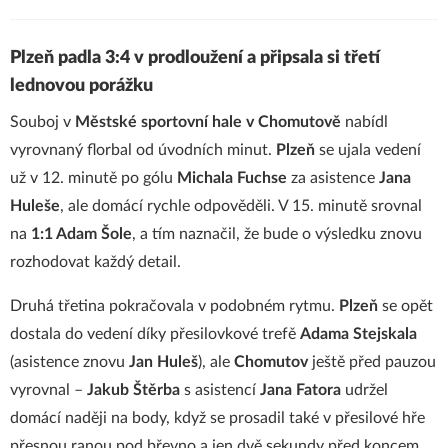
Plzeň padla 3:4 v prodloužení a připsala si třetí
lednovou porážku
Souboj v
Městské sportovní hale v Chomutově
nabídl
vyrovnaný florbal od úvodních minut.
Plzeň
se ujala vedení
už v 12. minutě po gólu
Michala Fuchse
za asistence
Jana
Huleše
, ale domácí rychle odpověděli. V 15. minutě srovnal
na
1:1 Adam Šole
, a tím naznačil, že bude o výsledku znovu
rozhodovat každý detail.
Druhá třetina pokračovala v podobném rytmu.
Plzeň
se opět
dostala do vedení díky přesilovkové trefě
Adama Stejskala
(asistence znovu
Jan Huleš
), ale
Chomutov
ještě před pauzou
vyrovnal –
Jakub Štěrba
s asistencí
Jana Fatora
udržel
domácí naději na body, když se prosadil také v přesilové hře
přesnou ranou pod břevno a jen dvě sekundy před koncem