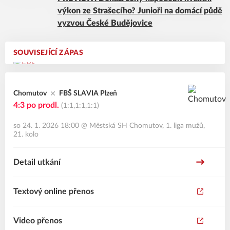
výkon ze Strašecího? Junioři na domácí půdě
vyzvou České Budějovice
SOUVISEJÍCÍ ZÁPAS
Chomutov
FBŠ SLAVIA Plzeň
4:3
po prodl.
(1:1,1:1,1:1)
so 24. 1. 2026 18:00
@
Městská SH Chomutov
,
1. liga mužů,
21. kolo
Detail utkání
Textový online přenos
Video přenos