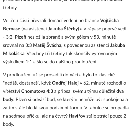
třetiny.
Ve třetí části převzali domácí vedení po brance
Vojtěcha
Bernase
(na asistenci
Jakuba Štěrby
) a v zápase poprvé vedli
- 3:2.
Plzeň
nesložila zbraně a svým gólem v 53. minutě
srovnal na 3:3
Matěj Švácha,
s povedenou asistencí
Jakuba
Mikoláška
. Všechny tři třetiny tak skončily vyrovnaným
výsledkem 1:1 a šlo se do dalšího prodloužení.
V prodloužení už se prosadili domácí a bylo to klasické
"nedáš, dostaneš", když
Ondřej Halej
v 62. minutě rozhodl o
vítězství
Chomutova 4:3
a připsal svému týmu důležité
dva
body
. Plzeň si odváží bod, se kterým nemůže být spokojena a
zatím stále hledá svou podzimní formu. V tabulce se propadla
na sedmou příčku, ale na čtvrtý
Havířov
stále ztrácí pouze 2
body.