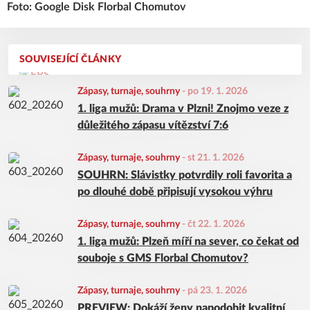
Foto: Google Disk Florbal Chomutov
SOUVISEJÍCÍ ČLÁNKY
Zápasy, turnaje, souhrny
-
po 19. 1. 2026
1. liga mužů: Drama v Plzni! Znojmo veze z
důležitého zápasu vítězství 7:6
Zápasy, turnaje, souhrny
-
st 21. 1. 2026
SOUHRN: Slávistky potvrdily roli favorita a
po dlouhé době připisují vysokou výhru
Zápasy, turnaje, souhrny
-
čt 22. 1. 2026
1. liga mužů: Plzeň míří na sever, co čekat od
souboje s GMS Florbal Chomutov?
Zápasy, turnaje, souhrny
-
pá 23. 1. 2026
PREVIEW: Dokáží ženy napodobit kvalitní