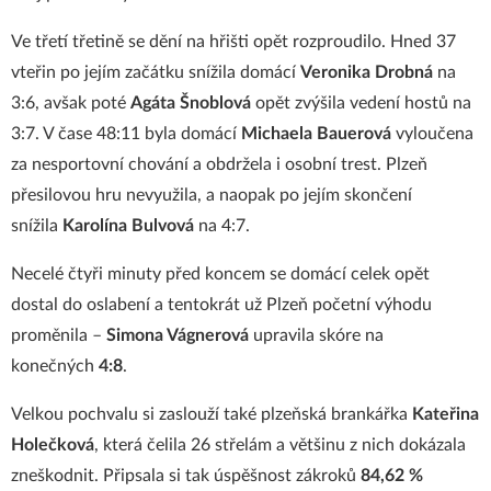
Ve třetí třetině se dění na hřišti opět rozproudilo. Hned 37
vteřin po jejím začátku snížila domácí
Veronika Drobná
na
3:6, avšak poté
Agáta Šnoblová
opět zvýšila vedení hostů na
3:7. V čase 48:11 byla domácí
Michaela Bauerová
vyloučena
za nesportovní chování a obdržela i osobní trest. Plzeň
přesilovou hru nevyužila, a naopak po jejím skončení
snížila
Karolína Bulvová
na 4:7.
Necelé čtyři minuty před koncem se domácí celek opět
dostal do oslabení a tentokrát už Plzeň početní výhodu
proměnila –
Simona Vágnerová
upravila skóre na
konečných
4:8
.
Velkou pochvalu si zaslouží také plzeňská brankářka
Kateřina
Holečková
, která čelila 26 střelám a většinu z nich dokázala
zneškodnit. Připsala si tak úspěšnost zákroků
84,62 %