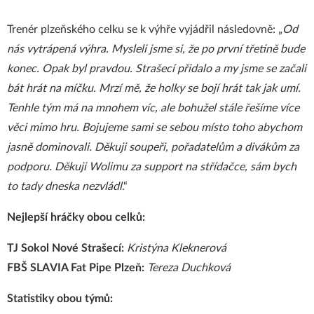
Trenér plzeňského celku se k výhře vyjádřil následovně: „
Od
nás vytrápená výhra. Mysleli jsme si, že po první třetině bude
konec. Opak byl pravdou. Strašecí přidalo a my jsme se začali
bát hrát na míčku. Mrzí mě, že holky se bojí hrát tak jak umí.
Tenhle tým má na mnohem víc, ale bohužel stále řešíme více
věci mimo hru. Bojujeme sami se sebou místo toho abychom
jasně dominovali. Děkuji soupeři, pořadatelům a divákům za
podporu. Děkuji Wolimu za support na střídačce, sám bych
to tady dneska nezvládl
.“
Nejlepší hráčky obou celků:
TJ Sokol Nové Strašecí:
Kristýna Kleknerová
FBŠ SLAVIA Fat Pipe Plzeň:
Tereza Duchková
Statistiky obou týmů: