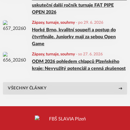
uskuteční další ročník turnaje FAT PIPE
OPEN 2026
Zápasy, turnaje, souhrny
-
po 29. 6. 2026
Horké Brno, kvalitní soupeři a postup do
čtvrtfinále. Juniorky mají za sebou Open
Game
Zápasy, turnaje, souhrny
-
so 27. 6. 2026
ODM 2026 pohledem chlapců Plzeňského
kraje: Nevyužitý potenciál a cenná zkušenost
VŠECHNY ČLÁNKY