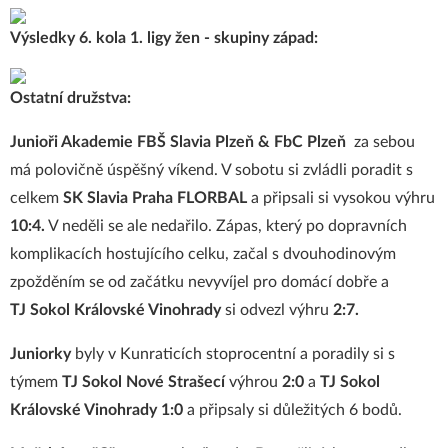
Výsledky 6. kola 1. ligy žen - skupiny západ:
Ostatní družstva:
Junioři Akademie FBŠ Slavia Plzeň & FbC Plzeň
za sebou
má polovičně úspěšný víkend. V sobotu si zvládli poradit s
celkem
SK Slavia Praha FLORBAL
a připsali si vysokou výhru
10:4.
V neděli se ale nedařilo. Zápas, který po dopravních
komplikacích hostujícího celku, začal s dvouhodinovým
zpožděním se od začátku nevyvíjel pro domácí dobře a
TJ Sokol Královské Vinohrady
si odvezl výhru
2:7.
Juniorky
byly v Kunraticích stoprocentní a poradily si s
týmem
TJ Sokol Nové Strašecí
výhrou
2:0
a
TJ Sokol
Královské Vinohrady 1:0
a připsaly si důležitých 6 bodů.