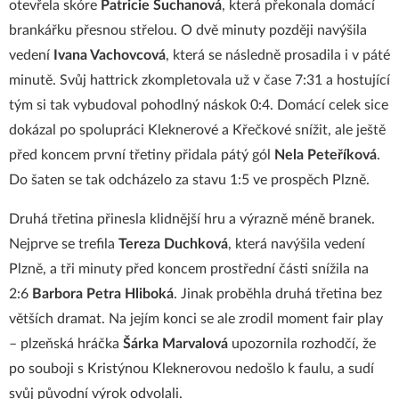
otevřela skóre
Patricie Suchanová
, která překonala domácí
brankářku přesnou střelou. O dvě minuty později navýšila
vedení
Ivana Vachovcová
, která se následně prosadila i v páté
minutě. Svůj hattrick zkompletovala už v čase 7:31 a hostující
tým si tak vybudoval pohodlný náskok 0:4. Domácí celek sice
dokázal po spolupráci Kleknerové a Křečkové snížit, ale ještě
před koncem první třetiny přidala pátý gól
Nela Peteříková
.
Do šaten se tak odcházelo za stavu 1:5 ve prospěch Plzně.
Druhá třetina přinesla klidnější hru a výrazně méně branek.
Nejprve se trefila
Tereza Duchková
, která navýšila vedení
Plzně, a tři minuty před koncem prostřední části snížila na
2:6
Barbora Petra Hliboká
. Jinak proběhla druhá třetina bez
větších dramat. Na jejím konci se ale zrodil moment fair play
– plzeňská hráčka
Šárka Marvalová
upozornila rozhodčí, že
po souboji s Kristýnou Kleknerovou nedošlo k faulu, a sudí
svůj původní výrok odvolali.