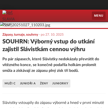
FBŠ SLAVIA Plzeň
MENU
Zápasy, turnaje, souhrny
-
po 27. 10. 2025
SOUHRN: Výborný vstup do utkání
zajistil Slávistkám cennou výhru
Po pár zápasech, které Slávistky nedokázaly převrátit do
vítězného konce, se konečně podařila holkám prolomit
smůla a získávají ze zápasu plný zisk tří bodů.
MUŽI C
JUNIOŘI A
ŽENY
JUNIORKY
Slávistky vstoupily do zápasu výborně a hned v první minutě