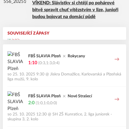
VÍKEND: Slávistky si chtějí po pohárové
bitvě spravit chuť vítězstvím v lize, junioři
budou bojovat na domácí půdě
SOUVISEJÍCÍ ZÁPASY
FBŠ SLAVIA Plzeň
Rokycany
1:10
(0:3,1:3,0:4)
so 25. 10. 2025 9:30
@
Jiskra Domažlice
,
Karlovarská a Plzeňská
liga mužů, 9. kolo
FBŠ SLAVIA Plzeň
Nové Strašecí
2:0
(1:0,1:0,0:0)
so 25. 10. 2025 12:30
@
SH ZŠ Kunratice
,
2. liga juniorek -
skupina 3, 2. kolo