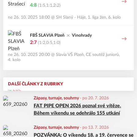
4:8
(1:5,1:1,2:2)
ne 26. 10. 2025 18:00
@
SH Slaný - Háje
,
1. liga žen, 6. kolo
FBŠ SLAVIA Plzeň
Vinohrady
2:7
(1:2,0:5,1:0)
ne 26. 10. 2025 20:00
@
Slavia VŠ Plzeň
,
CE soutěž juniorů,
4. kolo
DALŠÍ ČLÁNKY Z RUBRIKY
Zápasy, turnaje, souhrny
-
po 20. 7. 2026
FAT PIPE OPEN 2026 poznal své vítěze.
Během víkendu se odehrálo 155 utkání
Zápasy, turnaje, souhrny
-
po 13. 7. 2026
POZVÁNKA: O víkendu 18. a 19. července se