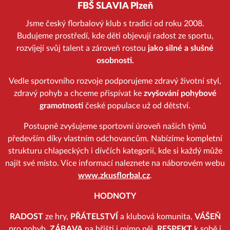
FBŠ SLAVIA Plzeň
Jsme český florbalový klub s tradicí od roku 2008.
Budujeme prostředí, kde děti objevují radost ze sportu,
rozvíjejí svůj talent a zároveň rostou
jako silné a slušné
osobnosti.
Vedle sportovního rozvoje podporujeme zdravý životní styl,
zdravý pohyb a chceme přispívat ke
zvyšování pohybové
gramotnosti
české populace už od dětství.
Postupně zvyšujeme sportovní úroveň našich týmů
především díky vlastním odchovancům. Nabízíme kompletní
strukturu chlapeckých i dívčích kategorií, kde si každý může
najít své místo. Více informací naleznete na náborovém webu
www.zkusflorbal.cz
.
HODNOTY
RADOST
ze hry,
PŘÁTELSTVÍ
a klubová komunita,
VÁŠEŇ
pro pohyb,
ZÁBAVA
na hřišti i mimo něj,
RESPEKT
k sobě i