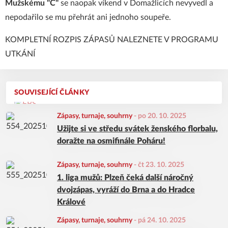
Mužskému "C"
se naopak víkend v Domažlicích nevyvedl a
nepodařilo se mu přehrát ani jednoho soupeře.
KOMPLETNÍ ROZPIS ZÁPASŮ NALEZNETE V
PROGRAMU
UTKÁNÍ
SOUVISEJÍCÍ ČLÁNKY
Zápasy, turnaje, souhrny
-
po 20. 10. 2025
Užijte si ve středu svátek ženského florbalu,
doražte na osmifinále Poháru!
Zápasy, turnaje, souhrny
-
čt 23. 10. 2025
1. liga mužů: Plzeň čeká další náročný
dvojzápas, vyráží do Brna a do Hradce
Králové
Zápasy, turnaje, souhrny
-
pá 24. 10. 2025