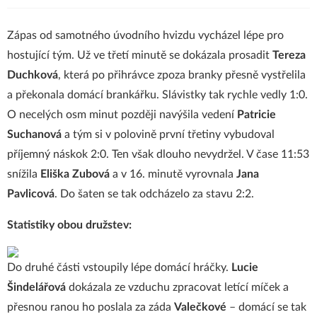
Zápas od samotného úvodního hvizdu vycházel lépe pro
hostující tým. Už ve třetí minutě se dokázala prosadit
Tereza
Duchková
, která po přihrávce zpoza branky přesně vystřelila
a překonala domácí brankářku. Slávistky tak rychle vedly 1:0.
O necelých osm minut později navýšila vedení
Patricie
Suchanová
a tým si v polovině první třetiny vybudoval
příjemný náskok 2:0. Ten však dlouho nevydržel. V čase 11:53
snížila
Eliška Zubová
a v 16. minutě vyrovnala
Jana
Pavlicová
. Do šaten se tak odcházelo za stavu 2:2.
Statistiky obou družstev:
Do druhé části vstoupily lépe domácí hráčky.
Lucie
Šindelářová
dokázala ze vzduchu zpracovat letící míček a
přesnou ranou ho poslala za záda
Valečkové
– domácí se tak