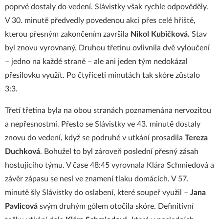
poprvé dostaly do vedení. Slávistky však rychle odpověděly.
V 30. minutě předvedly povedenou akci přes celé hřiště,
kterou přesným zakončením završila
Nikol Kubičková.
Stav
byl znovu vyrovnaný. Druhou třetinu ovlivnila dvě vyloučení
– jedno na každé straně – ale ani jeden tým nedokázal
přesilovku využít. Po čtyřiceti minutách tak skóre zůstalo
3:3.
Třetí třetina byla na obou stranách poznamenána nervozitou
a nepřesnostmi. Přesto se Slávistky ve 43. minutě dostaly
znovu do vedení, když se podruhé v utkání prosadila
Tereza
Duchková
. Bohužel to byl zároveň poslední přesný zásah
hostujícího týmu. V čase 48:45 vyrovnala Klára Schmiedová a
závěr zápasu se nesl ve znamení tlaku domácích. V 57.
minutě šly Slávistky do oslabení, které soupeř využil –
Jana
Pavlicová
svým druhým gólem otočila skóre. Definitivní