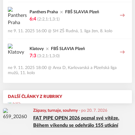
Panthers Praha
FBŠ SLAVIA Plzeň
6:4
(2:2,1:1,3:1)
ne 9. 11. 2025 16:00
@
SH ZŠ Rudná
,
1. liga žen, 8. kolo
Klatovy
FBŠ SLAVIA Plzeň
7:3
(3:2,1:1,3:0)
ne 9. 11. 2025 18:00
@
Area D
,
Karlovarská a Plzeňská liga
mužů, 11. kolo
DALŠÍ ČLÁNKY Z RUBRIKY
Zápasy, turnaje, souhrny
-
po 20. 7. 2026
FAT PIPE OPEN 2026 poznal své vítěze.
Během víkendu se odehrálo 155 utkání