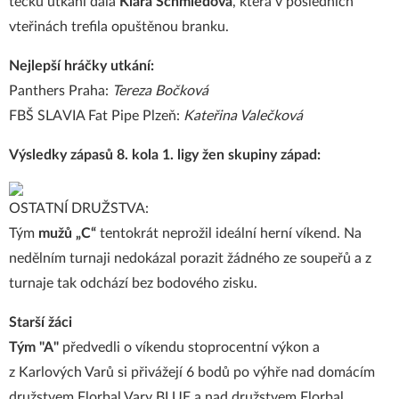
tečku utkání dala
Klára Schmiedová
, která v posledních
vteřinách trefila opuštěnou branku.
Nejlepší hráčky utkání:
Panthers Praha:
Tereza Bočková
FBŠ SLAVIA Fat Pipe Plzeň:
Kateřina Valečková
Výsledky zápasů 8. kola 1. ligy žen skupiny západ:
OSTATNÍ DRUŽSTVA:
Tým
mužů „C“
tentokrát neprožil ideální herní víkend. Na
nedělním turnaji nedokázal porazit žádného ze soupeřů a z
turnaje tak odchází bez bodového zisku.
Starší žáci
Tým "A"
předvedli o víkendu stoprocentní výkon a
z Karlových Varů si přivážejí 6 bodů po výhře nad domácím
družstvem Florbal Vary BLUE a nad družstvem Florbal