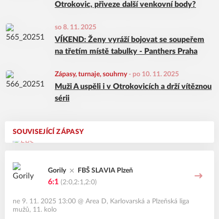
Otrokovic, přiveze další venkovní body?
so 8. 11. 2025
VÍKEND: Ženy vyráží bojovat se soupeřem
na třetím místě tabulky - Panthers Praha
Zápasy, turnaje, souhrny
-
po 10. 11. 2025
Muži A uspěli i v Otrokovicích a drží vítěznou
sérii
SOUVISEJÍCÍ ZÁPASY
Gorily
FBŠ SLAVIA Plzeň
6:1
(2:0,2:1,2:0)
ne 9. 11. 2025 13:00
@
Area D
,
Karlovarská a Plzeňská liga
mužů, 11. kolo