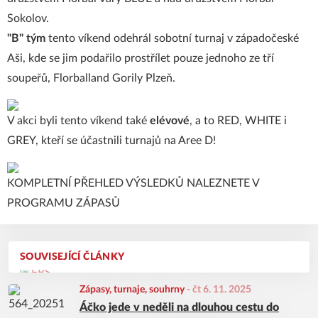
Sokolov.
"B" tým
tento víkend odehrál sobotní turnaj v západočeské
Aši, kde se jim podařilo prostřílet pouze jednoho ze tří
soupeřů, Florballand Gorily Plzeň.
V akci byli tento víkend také
elévové
, a to RED, WHITE i
GREY, kteří se účastnili turnajů na Aree D!
KOMPLETNÍ PŘEHLED VÝSLEDKŮ NALEZNETE V
PROGRAMU ZÁPASŮ
SOUVISEJÍCÍ ČLÁNKY
Zápasy, turnaje, souhrny
-
čt 6. 11. 2025
Áčko jede v neděli na dlouhou cestu do