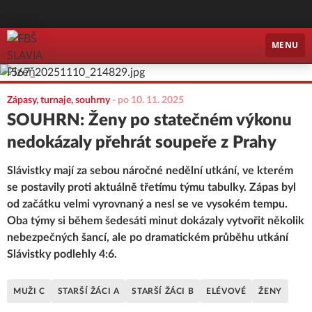
FBŠ SLAVIA Plzeň
MENU
Zápasy, turnaje, souhrny
-
po 10. 11. 2025
SOUHRN: Ženy po statečném výkonu
nedokázaly přehrát soupeře z Prahy
Slávistky mají za sebou náročné nedělní utkání, ve kterém
se postavily proti aktuálně třetímu týmu tabulky. Zápas byl
od začátku velmi vyrovnaný a nesl se ve vysokém tempu.
Oba týmy si během šedesáti minut dokázaly vytvořit několik
nebezpečných šancí, ale po dramatickém průběhu utkání
Slávistky podlehly 4:6.
MUŽI C
STARŠÍ ŽÁCI A
STARŠÍ ŽÁCI B
ELÉVOVÉ
ŽENY