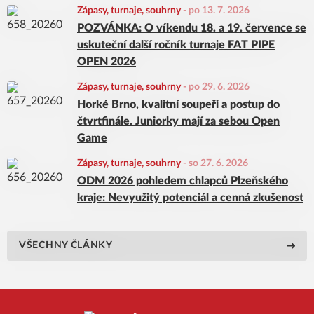
Zápasy, turnaje, souhrny
-
po 13. 7. 2026
POZVÁNKA: O víkendu 18. a 19. července se
uskuteční další ročník turnaje FAT PIPE
OPEN 2026
Zápasy, turnaje, souhrny
-
po 29. 6. 2026
Horké Brno, kvalitní soupeři a postup do
čtvrtfinále. Juniorky mají za sebou Open
Game
Zápasy, turnaje, souhrny
-
so 27. 6. 2026
ODM 2026 pohledem chlapců Plzeňského
kraje: Nevyužitý potenciál a cenná zkušenost
VŠECHNY ČLÁNKY