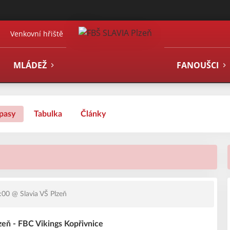
Venkovní hřiště
MLÁDEŽ
FANOUŠCI
pasy
Tabulka
Články
:00
@ Slavia VŠ Plzeň
zeň - FBC Vikings Kopřivnice