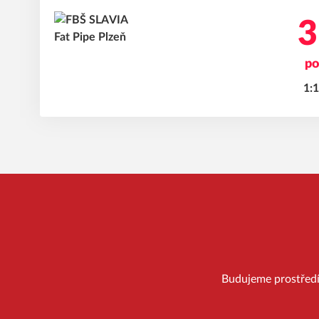
3
po
1:1
Budujeme prostředí, 