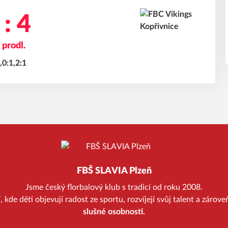
 : 4
 prodl.
,0:1,2:1
FBŠ SLAVIA Plzeň
Jsme český florbalový klub s tradicí od roku 2008.
kde děti objevují radost ze sportu, rozvíjejí svůj talent a zárov
slušné osobnosti.