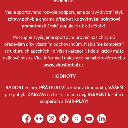
osobnosti.
Vedle sportovního rozvoje podporujeme zdravý životní styl,
zdravý pohyb a chceme přispívat ke
zvyšování pohybové
gramotnosti
české populace už od dětství.
Postupně zvyšujeme sportovní úroveň našich týmů
především díky vlastním odchovancům. Nabízíme kompletní
strukturu chlapeckých i dívčích kategorií, kde si každý může
najít své místo. Více informací naleznete na náborovém webu
www.zkusflorbal.cz
.
HODNOTY
RADOST
ze hry,
PŘÁTELSTVÍ
a klubová komunita,
VÁŠEŇ
pro pohyb,
ZÁBAVA
na hřišti i mimo něj,
RESPEKT
k sobě i
soupeřům a
FAIR-PLAY
!
Facebook
Flickr
Instagram
TikTok
Platform X
YouTube
LinkedIn