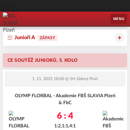
FBŠ SLAVIA Plzeň
MENU
Junioři A
ZÁPASY
CE SOUTĚŽ JUNIORŮ, 5. KOLO
1. 11. 2025 18:00
@ SH Zelený Pruh
OLYMP FLORBAL - Akademie FBŠ SLAVIA Plzeň
& FbC
6 : 4
1:2,1:1,4:1