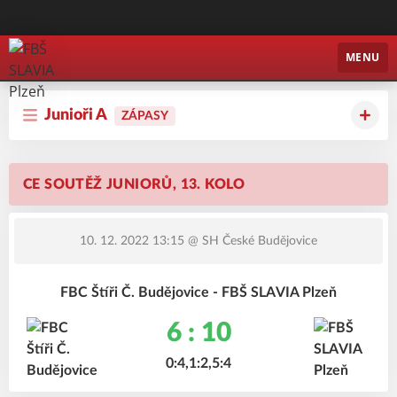
FBŠ SLAVIA Plzeň
MENU
Junioři A
ZÁPASY
CE SOUTĚŽ JUNIORŮ, 13. KOLO
10. 12. 2022 13:15
@ SH České Budějovice
FBC Štíři Č. Budějovice - FBŠ SLAVIA Plzeň
6 : 10
0:4,1:2,5:4