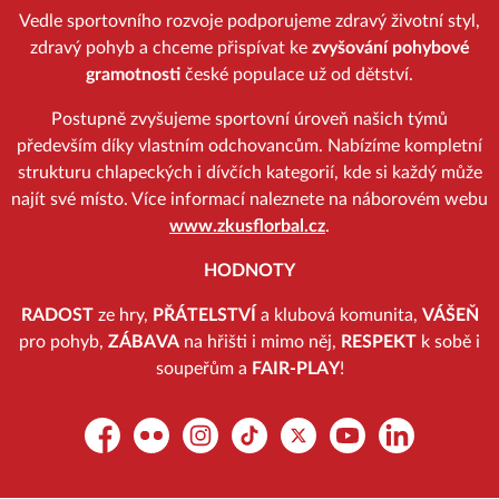
Vedle sportovního rozvoje podporujeme zdravý životní styl,
zdravý pohyb a chceme přispívat ke
zvyšování pohybové
gramotnosti
české populace už od dětství.
Postupně zvyšujeme sportovní úroveň našich týmů
především díky vlastním odchovancům. Nabízíme kompletní
strukturu chlapeckých i dívčích kategorií, kde si každý může
najít své místo. Více informací naleznete na náborovém webu
www.zkusflorbal.cz
.
HODNOTY
RADOST
ze hry,
PŘÁTELSTVÍ
a klubová komunita,
VÁŠEŇ
pro pohyb,
ZÁBAVA
na hřišti i mimo něj,
RESPEKT
k sobě i
soupeřům a
FAIR-PLAY
!
Facebook
Flickr
Instagram
TikTok
Platform X
YouTube
LinkedIn