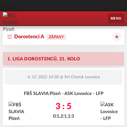
FBŠ SLAVIA Plzeň
MENU
Dorostenci A
ZÁPASY
1. LIGA DOROSTENCŮ, 21. KOLO
4. 12. 2022 14:30
@ SH Chemik Lovosice
FBŠ SLAVIA Plzeň - ASK Lovosice - LFP
3 : 5
0:1,2:1,1:3