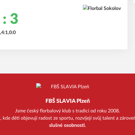
 : 3
,4:1,0:0
FBŠ SLAVIA Plzeň
Jsme český florbalový klub s tradicí od roku 2008.
kde děti objevují radost ze sportu, rozvíjejí svůj talent a zárov
slušné osobnosti.