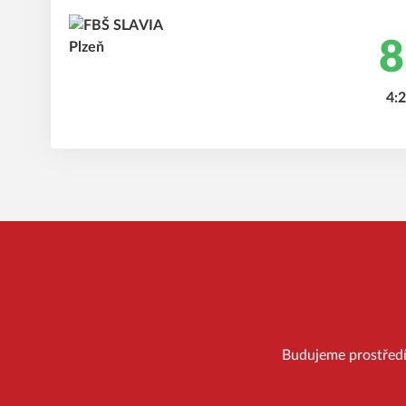
8
4:2
Budujeme prostředí, 