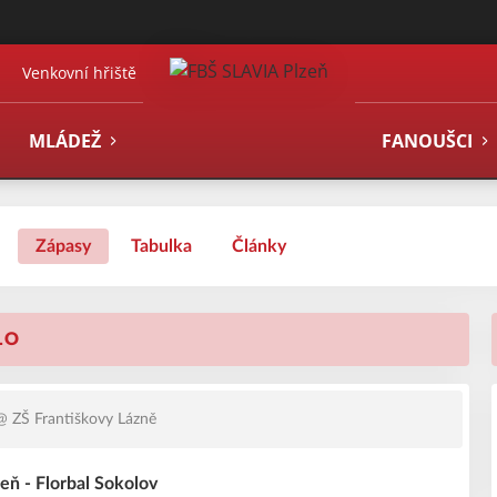
Venkovní hřiště
MLÁDEŽ
FANOUŠCI
Zápasy
Tabulka
Články
LO
 ZŠ Františkovy Lázně
eň - Florbal Sokolov