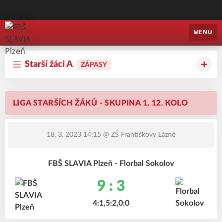
FBŠ SLAVIA Plzeň
MENU
Starší žáci A
ZÁPASY
LIGA STARŠÍCH ŽÁKŮ - SKUPINA 1, 12. KOLO
18. 3. 2023 14:15
@ ZŠ Františkovy Lázně
FBŠ SLAVIA Plzeň - Florbal Sokolov
9 : 3
4:1,5:2,0:0