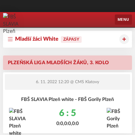
FBŠ SLAVIA Plzeň
MENU
Mladší žáci White
ZÁPASY
PLZEŇSKÁ LIGA MLADŠÍCH ŽÁKŮ, 3. KOLO
6. 11. 2022 12:20
@ CMS Klatovy
FBŠ SLAVIA Plzeň white - FBŠ Gorily Plzeň
6 : 5
0:0,0:0,0:0