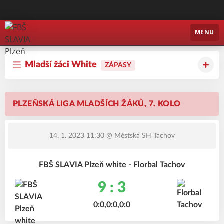
FBŠ SLAVIA Plzeň
MENU
Mladší žáci White
ZÁPASY
PLZEŇSKÁ LIGA MLADŠÍCH ŽÁKŮ, 7. KOLO
14. 1. 2023 11:30
@ Městská SH Tachov
FBŠ SLAVIA Plzeň white - Florbal Tachov
9 : 3
0:0,0:0,0:0