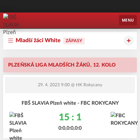
FBŠ SLAVIA Plzeň
MENU
Mladší žáci White
ZÁPASY
PLZEŇSKÁ LIGA MLADŠÍCH ŽÁKŮ, 12. KOLO
29. 4. 2023 9:00
@ HK Rokycany
FBŠ SLAVIA Plzeň white - FBC ROKYCANY
15 : 1
0:0,0:0,0:0