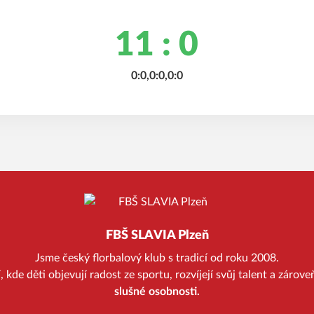
11 : 0
0:0,0:0,0:0
FBŠ SLAVIA Plzeň
Jsme český florbalový klub s tradicí od roku 2008.
kde děti objevují radost ze sportu, rozvíjejí svůj talent a zárov
slušné osobnosti.