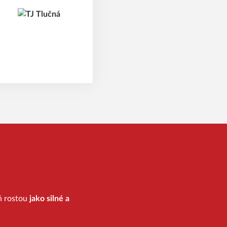
eň rostou
jako silné a