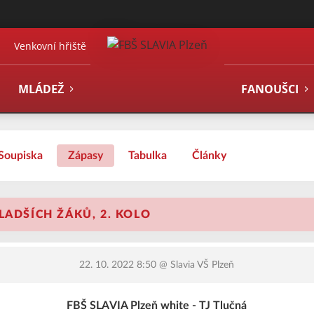
Venkovní hřiště
MLÁDEŽ
FANOUŠCI
Soupiska
Zápasy
Tabulka
Články
LADŠÍCH ŽÁKŮ, 2. KOLO
22. 10. 2022 8:50
@ Slavia VŠ Plzeň
FBŠ SLAVIA Plzeň white - TJ Tlučná