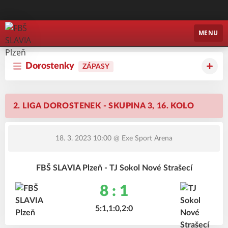
FBŠ SLAVIA Plzeň
MENU
Dorostenky
ZÁPASY
2. LIGA DOROSTENEK - SKUPINA 3, 16. KOLO
18. 3. 2023 10:00
@ Exe Sport Arena
FBŠ SLAVIA Plzeň - TJ Sokol Nové Strašecí
8 : 1
5:1,1:0,2:0