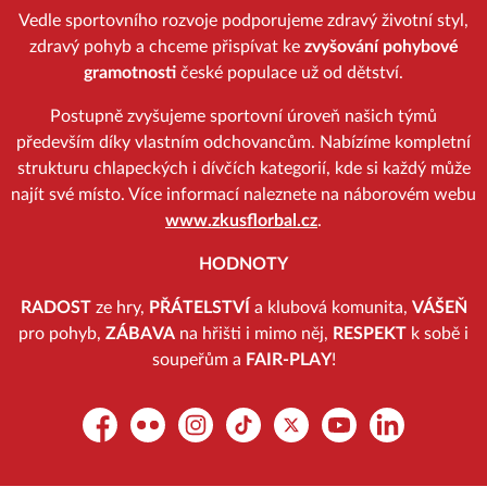
Vedle sportovního rozvoje podporujeme zdravý životní styl,
zdravý pohyb a chceme přispívat ke
zvyšování pohybové
gramotnosti
české populace už od dětství.
Postupně zvyšujeme sportovní úroveň našich týmů
především díky vlastním odchovancům. Nabízíme kompletní
strukturu chlapeckých i dívčích kategorií, kde si každý může
najít své místo. Více informací naleznete na náborovém webu
www.zkusflorbal.cz
.
HODNOTY
RADOST
ze hry,
PŘÁTELSTVÍ
a klubová komunita,
VÁŠEŇ
pro pohyb,
ZÁBAVA
na hřišti i mimo něj,
RESPEKT
k sobě i
soupeřům a
FAIR-PLAY
!
Facebook
Flickr
Instagram
TikTok
Platform X
YouTube
LinkedIn