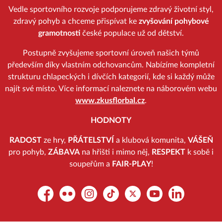
Vedle sportovního rozvoje podporujeme zdravý životní styl,
zdravý pohyb a chceme přispívat ke
zvyšování pohybové
gramotnosti
české populace už od dětství.
Postupně zvyšujeme sportovní úroveň našich týmů
především díky vlastním odchovancům. Nabízíme kompletní
strukturu chlapeckých i dívčích kategorií, kde si každý může
najít své místo. Více informací naleznete na náborovém webu
www.zkusflorbal.cz
.
HODNOTY
RADOST
ze hry,
PŘÁTELSTVÍ
a klubová komunita,
VÁŠEŇ
pro pohyb,
ZÁBAVA
na hřišti i mimo něj,
RESPEKT
k sobě i
soupeřům a
FAIR-PLAY
!
Facebook
Flickr
Instagram
TikTok
Platform X
YouTube
LinkedIn