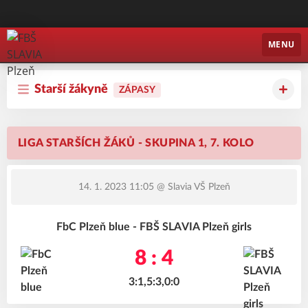
FBŠ SLAVIA Plzeň
MENU
Starší žákyně
ZÁPASY
LIGA STARŠÍCH ŽÁKŮ - SKUPINA 1, 7. KOLO
14. 1. 2023 11:05
@ Slavia VŠ Plzeň
FbC Plzeň blue - FBŠ SLAVIA Plzeň girls
8 : 4
3:1,5:3,0:0