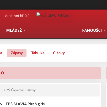
Venkovní hřiště
MLÁDEŽ
FANOUŠCI
ka
Zápasy
Tabulka
Články
LO
SH ZŠ Čapkova Klatovy
- FBŠ SLAVIA Plzeň girls