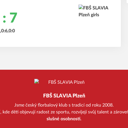
 : 7
,0:6,0:0
FBŠ SLAVIA Plzeň
Jsme český florbalový klub s tradicí od roku 2008.
kde děti objevují radost ze sportu, rozvíjejí svůj talent a zárov
slušné osobnosti.