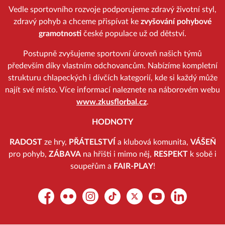
Vedle sportovního rozvoje podporujeme zdravý životní styl,
zdravý pohyb a chceme přispívat ke
zvyšování pohybové
gramotnosti
české populace už od dětství.
Postupně zvyšujeme sportovní úroveň našich týmů
především díky vlastním odchovancům. Nabízíme kompletní
strukturu chlapeckých i dívčích kategorií, kde si každý může
najít své místo. Více informací naleznete na náborovém webu
www.zkusflorbal.cz
.
HODNOTY
RADOST
ze hry,
PŘÁTELSTVÍ
a klubová komunita,
VÁŠEŇ
pro pohyb,
ZÁBAVA
na hřišti i mimo něj,
RESPEKT
k sobě i
soupeřům a
FAIR-PLAY
!
Facebook
Flickr
Instagram
TikTok
Platform X
YouTube
LinkedIn