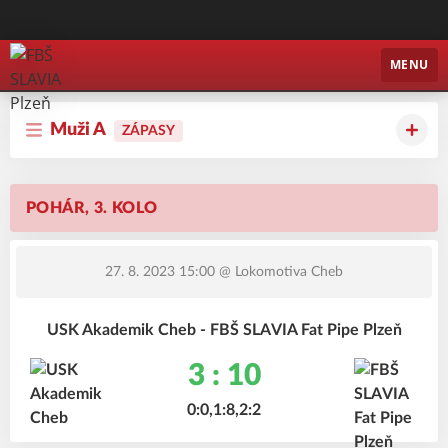
FBŠ SLAVIA Plzeň
MENU
Muži A
ZÁPASY
POHÁR, 3. KOLO
27. 8. 2023 15:00
@ Lokomotiva Cheb
USK Akademik Cheb - FBŠ SLAVIA Fat Pipe Plzeň
3 : 10
0:0,1:8,2:2