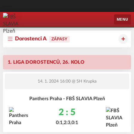
FBŠ SLAVIA Plzeň
MENU
Dorostenci A
ZÁPASY
1. LIGA DOROSTENCŮ, 26. KOLO
14. 1. 2024 16:00
@ SH Krupka
Panthers Praha - FBŠ SLAVIA Plzeň
2 : 5
0:1,2:3,0:1