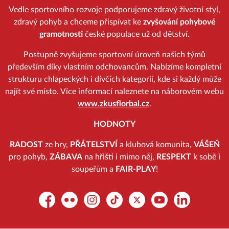
Vedle sportovního rozvoje podporujeme zdravý životní styl,
zdravý pohyb a chceme přispívat ke
zvyšování pohybové
gramotnosti
české populace už od dětství.
Postupně zvyšujeme sportovní úroveň našich týmů
především díky vlastním odchovancům. Nabízíme kompletní
strukturu chlapeckých i dívčích kategorií, kde si každý může
najít své místo. Více informací naleznete na náborovém webu
www.zkusflorbal.cz
.
HODNOTY
RADOST
ze hry,
PŘÁTELSTVÍ
a klubová komunita,
VÁŠEŇ
pro pohyb,
ZÁBAVA
na hřišti i mimo něj,
RESPEKT
k sobě i
soupeřům a
FAIR-PLAY
!
Facebook
Flickr
Instagram
TikTok
Platform X
YouTube
LinkedIn