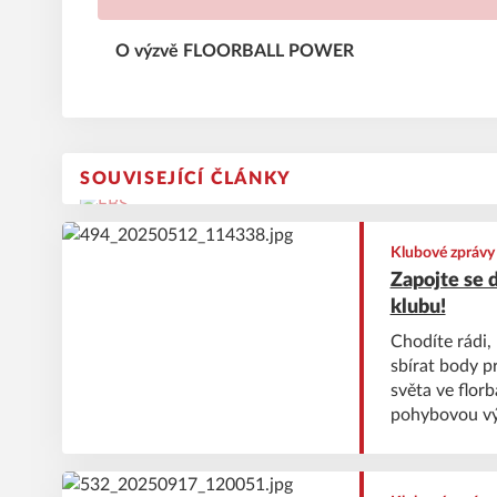
O výzvě FLOORBALL POWER
SOUVISEJÍCÍ ČLÁNKY
Klubové zprávy
Zapojte se
klubu!
Chodíte rádi,
sbírat body p
světa ve florb
pohybovou vý
naprosto každ
chůze nebo t
soutěži.