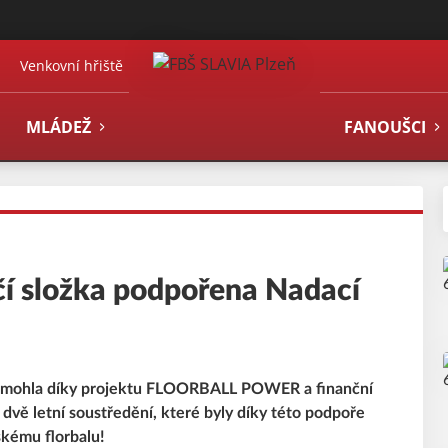
Venkovní hřiště
MLÁDEŽ
FANOUŠCI
složka podpořena Nadací
eň mohla díky projektu FLOORBALL POWER a finanční
vě letní soustředění, které byly díky této podpoře
kému florbalu!