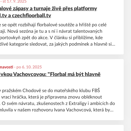
-
st 17. 9. 2025
alové zápasy a turnaje živě přes platformy
.tv a czechfloorball.tv
 se opět rozbíhají florbalové soutěže a hřiště po celé
ají. Nová sezóna je tu a s ní i návrat talentovaných
portovkyň zpět do akce. V článku si přiblížíme, kde
livé kategorie sledovat, za jakých podmínek a hlavně si
zdělení dvou různých platforem ke sledování.
mavosti
-
po 6. 10. 2025
Ivkou Vachovcovou: "Florbal má být hlavně
v pražském Chodově se do mateřského klubu FBŠ
vrací hráčka, která je připravena znovu obléknout
. O svém návratu, zkušenostech z Extraligy i ambicích do
luvila v našem rozhovoru Ivana Vachovcová, která by
ou našeho ženského výběru. Přejeme příjemné čtení.