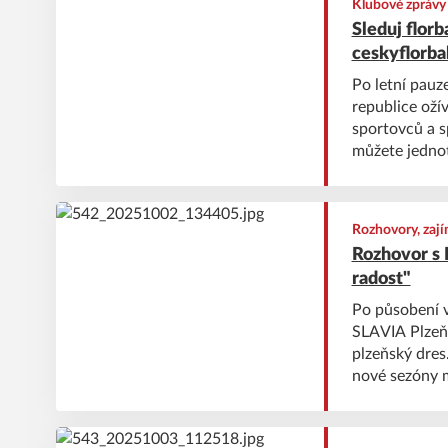
Klubové zprávy
Sleduj florb
ceskyflorbal
Po letní pauze
republice ožív
sportovců a s
můžete jednot
vysvětlíme ro
Rozhovory, zají
Rozhovor s 
radost"
Po působení 
SLAVIA Plzeň 
plzeňský dres
nové sezóny m
měla být opor