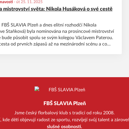
mavosti
-
út 25. 11. 2025
na mistrovství světa: Nikola Husáková o své cestě
 FBŠ SLAVIA Plzeň a dnes elitní rozhodčí Nikola
ve Staňková) byla nominována na prosincové mistrovství
e bude působit spolu se svým kolegou Václavem Paterou.
í cesta od prvních zápasů až na mezinárodní scénu a co
ná účast na světovém šampionátu? Dočtete se v našem
FBŠ SLAVIA Plzeň
Jsme český florbalový klub s tradicí od roku 2008.
kde děti objevují radost ze sportu, rozvíjejí svůj talent a zárov
slušné osobnosti.