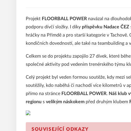
Projekt
FLOORBALL POWER
navázal na dlouhodo
podporu dívčí složky. I díky
příspěvku Nadace ČEZ
hráčky na Přimdě a pro starší kategorie v Tachově.
kondičních dovedností, ale také na teambuilding a 
Celkem se do projektu zapojilo 27 dívek, které běhe
společné aktivity pod vedením trenérského týmu kl
Celý projekt byl veden formou soutěže, kdy mezi s
soutěžily, kdo naběhá či nachodí více kilometrů v a
přímo na stránce
FLOORBALL POWER
.
Náš klub v
regionu
s
velikým náskokem
před druhým klubem
SOUVISEJÍCÍ ODKAZY