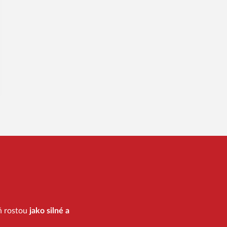
eň rostou
jako silné a