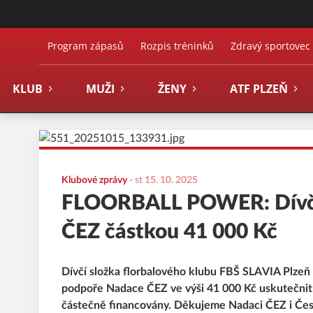
FBŠ SLAVIA Plzeň
Program zápasů
Rozpis tréninků
Zdravý sportovec
KLUB
MUŽI
ŽENY
ATF PLZEŇ
Klubové zprávy
-
st 15. 10. 2025
FLOORBALL POWER: Dívčí 
ČEZ částkou 41 000 Kč
Dívčí složka florbalového klubu FBŠ SLAVIA Plz
podpoře Nadace ČEZ ve výši 41 000 Kč uskutečnit d
částečně financovány. Děkujeme Nadaci ČEZ i Čes