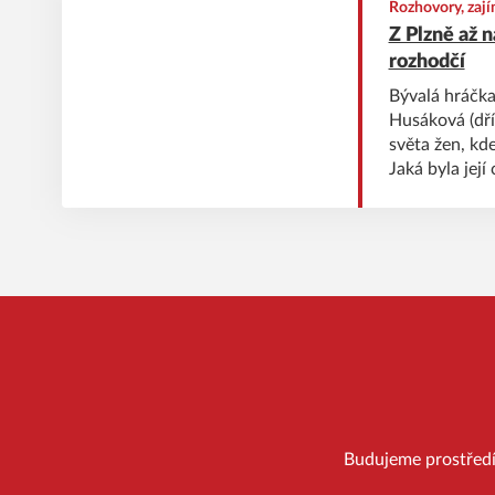
Rozhovory, zají
Z Plzně až 
rozhodčí
Bývalá hráčka
Husáková (dří
světa žen, kd
Jaká byla jej
pro ni zname
rozhovoru.
Budujeme prostředí, 