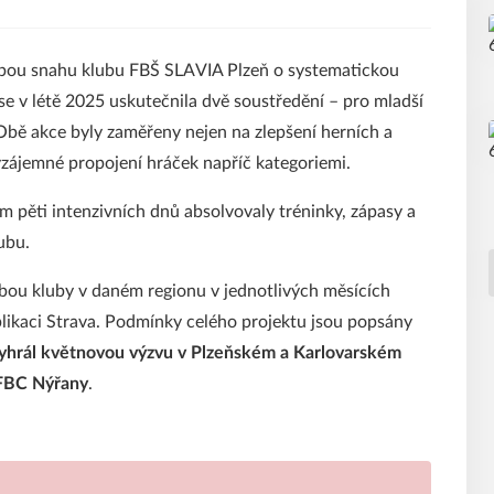
bou snahu klubu FBŠ SLAVIA Plzeň o systematickou
se v létě 2025 uskutečnila dvě soustředění – pro mladší
 Obě akce byly zaměřeny nejen na zlepšení herních a
vzájemné propojení hráček napříč kategoriemi.
m pěti intenzivních dnů absolvovaly tréninky, zápasy a
ubu.
ebou kluby v daném regionu v jednotlivých měsících
plikaci Strava. Podmínky celého projektu jsou popsány
yhrál květnovou výzvu v Plzeňském a Karlovarském
FBC Nýřany
.