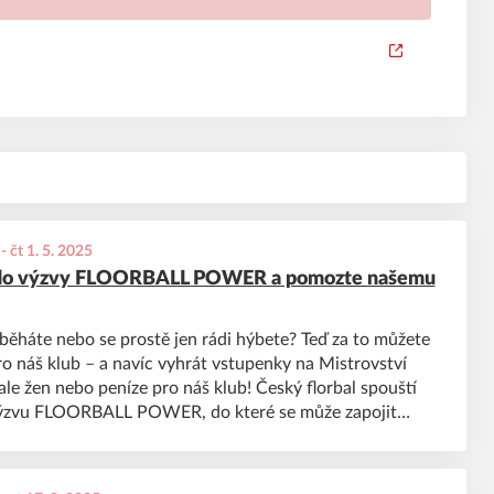
-
čt 1. 5. 2025
 do výzvy FLOORBALL POWER a pomozte našemu
 běháte nebo se prostě jen rádi hýbete? Teď za to můžete
ro náš klub – a navíc vyhrát vstupenky na Mistrovství
ale žen nebo peníze pro náš klub! Český florbal spouští
zvu FLOORBALL POWER, do které se může zapojit
ý – hráči, rodiče, kamarádi i fanoušci. Vaše běhání,
úry tak mohou přímo pomoci našemu klubu v celostátní