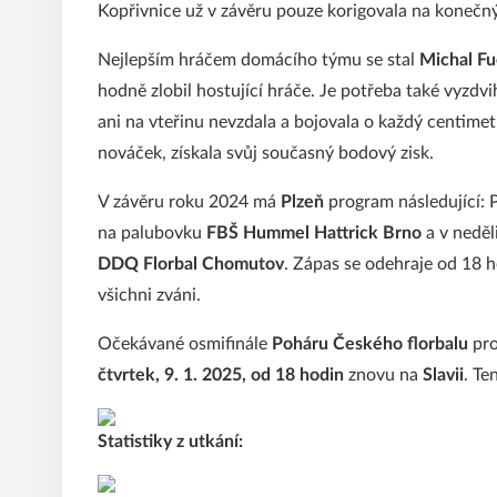
Kopřivnice už v závěru pouze korigovala na konečn
Nejlepším hráčem domácího týmu se stal
Michal Fu
hodně zlobil hostující hráče. Je potřeba také vyzd
ani na vteřinu nevzdala a bojovala o každý centimet
nováček, získala svůj současný bodový zisk.
V závěru roku 2024 má
Plzeň
program následující: Př
na palubovku
FBŠ Hummel Hattrick Brno
a v neděl
DDQ Florbal Chomutov
. Zápas se odehraje od 18 h
všichni zváni.
Očekávané osmifinále
Poháru Českého florbalu
pro
čtvrtek, 9. 1. 2025, od 18 hodin
znovu na
Slavii
. Te
Statistiky z utkání: