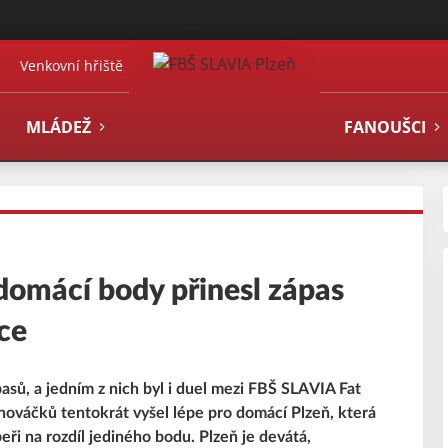
Venkovní hřiště
MLÁDEŽ
FANOUŠCI
 domácí body přinesl zápas
ce
asů, a jedním z nich byl i duel mezi FBŠ SLAVIA Fat
nováčků tentokrát vyšel lépe pro domácí Plzeň, která
peři na rozdíl jediného bodu. Plzeň je devátá,