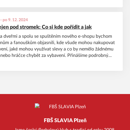
-
po 9. 12. 2024
jen pod stromek: Co si kde pořídit a jak
za dveřmi a spolu se spuštěním nového e-shopu bychom
lenům a fanouškům objasnili, kde všude mohou nakupovat
ení, jaké mohou využívat slevy a co by nemělo žádnému
 nebo hráčce chybět za vybavení. Přinášíme podrobný
jak a kde vybavení sehnat za co nejlepší ceny.
FBŠ SLAVIA Plzeň