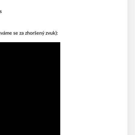
s
uváme se za zhoršený zvuk):