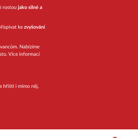
eň rostou
jako silné a
řispívat ke
zvyšování
ovancům. Nabízíme
sto. Více informací
 hřišti i mimo něj,