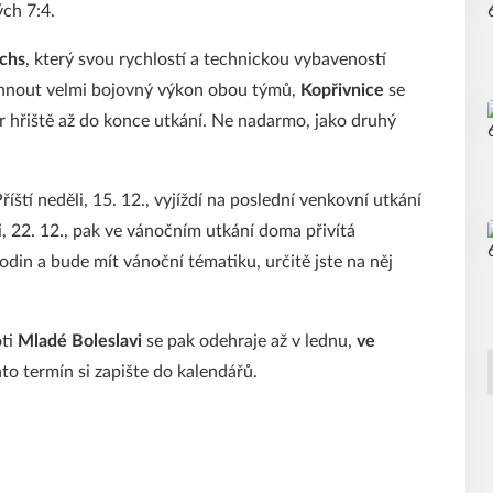
ých 7:4.
chs
, který svou rychlostí a technickou vybaveností
vihnout velmi bojovný výkon obou týmů,
Kopřivnice
se
r hřiště až do konce utkání. Ne nadarmo, jako druhý
íští neděli, 15. 12., vyjíždí na poslední venkovní utkání
i, 22. 12., pak ve vánočním utkání doma přivítá
odin a bude mít vánoční tématiku, určitě jste na něj
ti
Mladé Boleslavi
se pak odehraje až v lednu,
ve
nto termín si zapište do kalendářů.