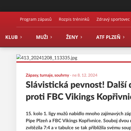
FBŠ SLAVIA Plzeň
Program zápasů
Rozpis tréninků
Zdravý sportovec
KLUB
MUŽI
ŽENY
ATF PLZEŇ
Zápasy, turnaje, souhrny
-
ne 8. 12. 2024
Slávistická pevnost! Další
proti FBC Vikings Kopřivni
15. kolo 1. ligy mužů nabídlo mnoho zajímavých záp
Pipe Plzeň a FBC Vikings Kopřivnice. Souboj dvou 
zvítězila 7:4 a v tabulce se tak přiblížila svému sou