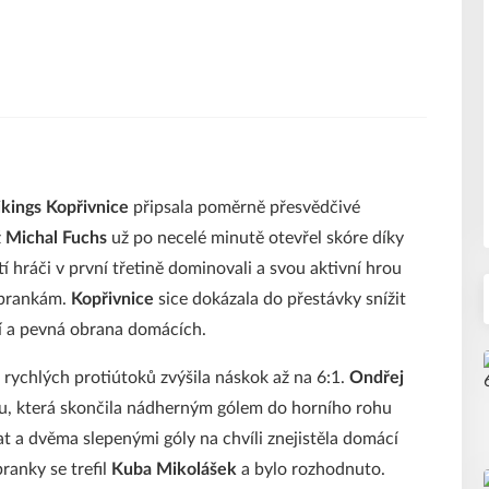
kings Kopřivnice
připsala poměrně přesvědčivé
ž
Michal Fuchs
už po necelé minutě otevřel skóre díky
tí hráči v první třetině dominovali a svou aktivní hrou
 brankám.
Kopřivnice
sice dokázala do přestávky snížit
ení a pevná obrana domácích.
 rychlých protiútoků zvýšila náskok až na 6:1.
Ondřej
u, která skončila nádherným gólem do horního rohu
at a dvěma slepenými góly na chvíli znejistěla domácí
anky se trefil
Kuba Mikolášek
a bylo rozhodnuto.