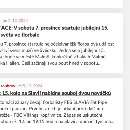
-
po 2. 12. 2024
E: V sobotu 7. prosince startuje jubilejní 15.
světa ve florbale
u 7. prosince startuje nejočekávanější florbalová událost
vství světa mužů ve Švédsku. Jedná se o jubilejní 15.
 se bude ve městě Malmö, konkrétně v halách Malmö
ska Hallen. Češi začínají svou pouť hned v sobotu
 Norsku, ve skupině A se dále utkají se Švýcarskem a
, souhrny
-
čt 5. 12. 2024
: 15. kolo na Slavii nabídne souboj dvou nováčků
domácí zápasy čekají florbalisty FBŠ SLAVIA Fat Pipe
noční pauzou. Prvním z nich je utkání proti dalšímu
těže - FBC Vikings Kopřivnice. Zápas se uskuteční
sobotu 7. 12. od 19:15 hodin na Slavii a domácí tým má
 z prvního utkání co vracet.