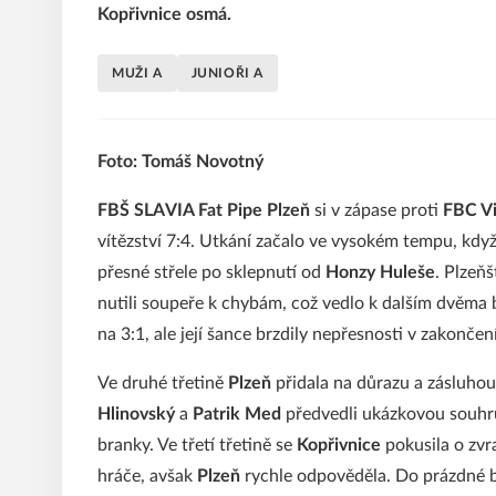
Kopřivnice osmá.
MUŽI A
JUNIOŘI A
Foto: Tomáš Novotný
FBŠ SLAVIA Fat Pipe Plzeň
si v zápase proti
FBC Vi
vítězství 7:4. Utkání začalo ve vysokém tempu, kdy
přesné střele po sklepnutí od
Honzy Huleše
. Plzeňš
nutili soupeře k chybám, což vedlo k dalším dvěma
na 3:1, ale její šance brzdily nepřesnosti v zakonč
Ve druhé třetině
Plzeň
přidala na důrazu a zásluhou
Hlinovský
a
Patrik Med
předvedli ukázkovou souhr
branky. Ve třetí třetině se
Kopřivnice
pokusila o zvr
hráče, avšak
Plzeň
rychle odpověděla. Do prázdné br