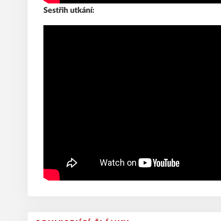
Sestřih utkání: