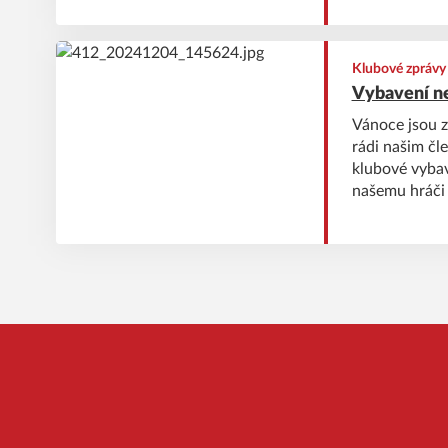
Klubové zprávy
Vybavení ne
Vánoce jsou 
rádi našim č
klubové vybav
našemu hráči
článek o tom, 