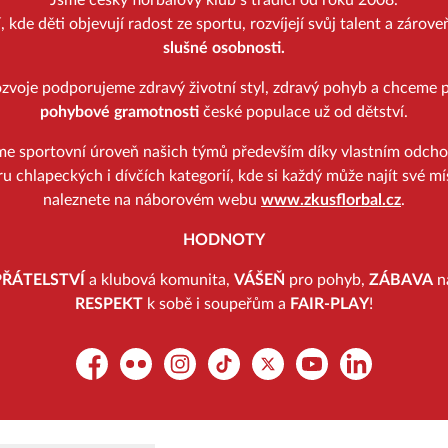
Jsme český florbalový klub s tradicí od roku 2008.
kde děti objevují radost ze sportu, rozvíjejí svůj talent a zárov
slušné osobnosti.
zvoje podporujeme zdravý životní styl, zdravý pohyb a chceme p
pohybové gramotnosti
české populace už od dětství.
me sportovní úroveň našich týmů především díky vlastním odch
u chlapeckých i dívčích kategorií, kde si každý může najít své mí
naleznete na náborovém webu
www.zkusflorbal.cz
.
HODNOTY
PŘÁTELSTVÍ
a klubová komunita,
VÁŠEŇ
pro pohyb,
ZÁBAVA
na
RESPEKT
k sobě i soupeřům a
FAIR-PLAY
!
Facebook
Flickr
Instagram
TikTok
Platform X
YouTube
LinkedIn