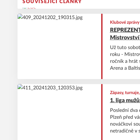
SOUVISEJÍCÍ ČLÁNKY
Klubové zprávy
REPREZENTAC
Mistrovství 
Už tuto sobot
roku - Mistro
ročník a hrát
Arena a Balti
zápasem proti
Německem.
Zápasy, turnaje
1. liga mužů
Poslední dva 
Plzeň před vá
nováčkovi sou
netradičně v 
svému soupeři