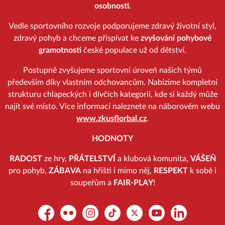
osobnosti.
Vedle sportovního rozvoje podporujeme zdravý životní styl,
zdravý pohyb a chceme přispívat ke
zvyšování pohybové
gramotnosti
české populace už od dětství.
Postupně zvyšujeme sportovní úroveň našich týmů
především díky vlastním odchovancům. Nabízíme kompletní
strukturu chlapeckých i dívčích kategorií, kde si každý může
najít své místo. Více informací naleznete na náborovém webu
www.zkusflorbal.cz
.
HODNOTY
RADOST
ze hry,
PŘÁTELSTVÍ
a klubová komunita,
VÁŠEŇ
pro pohyb,
ZÁBAVA
na hřišti i mimo něj,
RESPEKT
k sobě i
soupeřům a
FAIR-PLAY
!
Facebook
Flickr
Instagram
TikTok
Platform X
YouTube
LinkedIn