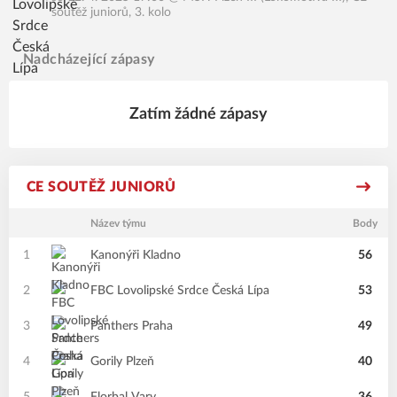
soutěž juniorů, 3. kolo
Nadcházející zápasy
Zatím žádné zápasy
CE SOUTĚŽ JUNIORŮ
Název týmu
Body
1
Kanonýři Kladno
56
2
FBC Lovolipské Srdce Česká Lípa
53
3
Panthers Praha
49
4
Gorily Plzeň
40