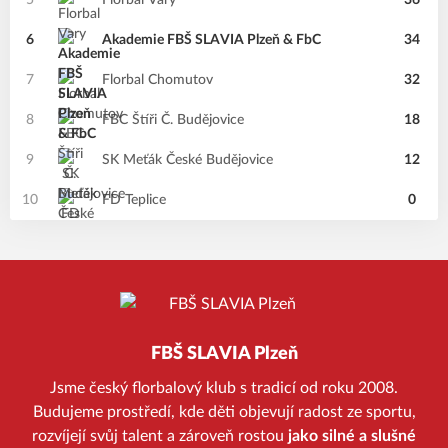
5
Florbal Vary
36
6
Akademie FBŠ SLAVIA Plzeň & FbC
34
7
Florbal Chomutov
32
8
FBC Štíři Č. Budějovice
18
9
SK Meťák České Budějovice
12
10
FD Teplice
0
FBŠ SLAVIA Plzeň
Jsme český florbalový klub s tradicí od roku 2008.
Budujeme prostředí, kde děti objevují radost ze sportu,
rozvíjejí svůj talent a zároveň rostou
jako silné a slušné