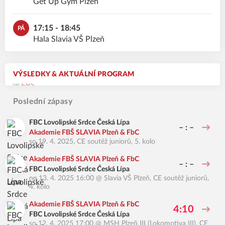
Get Up Gym Plzeň
17:15 - 18:45
PÁ
Hala Slavia VŠ Plzeň
VÝSLEDKY & AKTUÁLNÍ PROGRAM
Poslední zápasy
FBC Lovolipské Srdce Česká Lípa
– : –
Akademie FBŠ SLAVIA Plzeň & FbC
so 19. 4. 2025
,
CE soutěž juniorů, 5. kolo
Akademie FBŠ SLAVIA Plzeň & FbC
– : –
FBC Lovolipské Srdce Česká Lípa
ne 13. 4. 2025 16:00
@
Slavia VŠ Plzeň
,
CE soutěž juniorů,
4. kolo
Akademie FBŠ SLAVIA Plzeň & FbC
4:10
FBC Lovolipské Srdce Česká Lípa
so 12. 4. 2025 17:00
@
MSH Plzeň III (Lokomotiva III)
,
CE