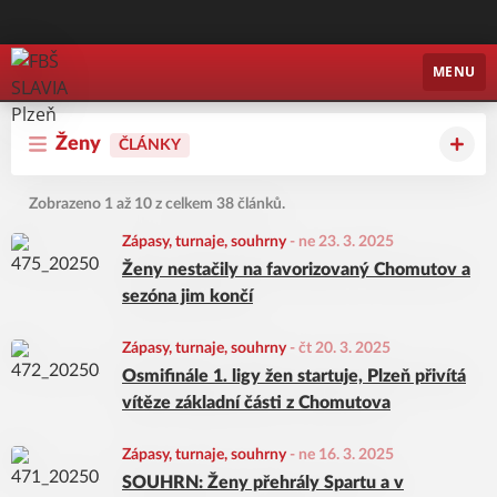
FBŠ SLAVIA Plzeň
MENU
Ženy
ČLÁNKY
Zobrazeno 1 až 10 z celkem 38 článků.
Zápasy, turnaje, souhrny
-
ne 23. 3. 2025
Ženy nestačily na favorizovaný Chomutov a
sezóna jim končí
Zápasy, turnaje, souhrny
-
čt 20. 3. 2025
Osmifinále 1. ligy žen startuje, Plzeň přivítá
vítěze základní části z Chomutova
Zápasy, turnaje, souhrny
-
ne 16. 3. 2025
SOUHRN: Ženy přehrály Spartu a v