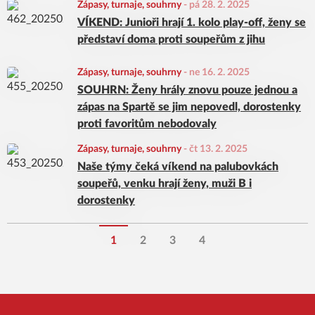
Zápasy, turnaje, souhrny
-
pá 28. 2. 2025
VÍKEND: Junioři hrají 1. kolo play-off, ženy se
představí doma proti soupeřům z jihu
Zápasy, turnaje, souhrny
-
ne 16. 2. 2025
SOUHRN: Ženy hrály znovu pouze jednou a
zápas na Spartě se jim nepovedl, dorostenky
proti favoritům nebodovaly
Zápasy, turnaje, souhrny
-
čt 13. 2. 2025
Naše týmy čeká víkend na palubovkách
soupeřů, venku hrají ženy, muži B i
dorostenky
1
2
3
4