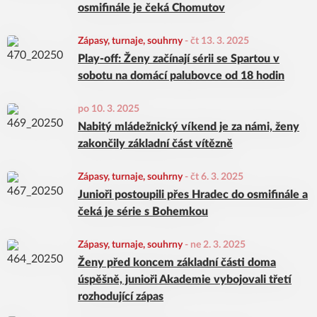
osmifinále je čeká Chomutov
Zápasy, turnaje, souhrny
-
čt 13. 3. 2025
Play-off: Ženy začínají sérii se Spartou v
sobotu na domácí palubovce od 18 hodin
po 10. 3. 2025
Nabitý mládežnický víkend je za námi, ženy
zakončily základní část vítězně
Zápasy, turnaje, souhrny
-
čt 6. 3. 2025
Junioři postoupili přes Hradec do osmifinále a
čeká je série s Bohemkou
Zápasy, turnaje, souhrny
-
ne 2. 3. 2025
Ženy před koncem základní části doma
úspěšně, junioři Akademie vybojovali třetí
rozhodující zápas