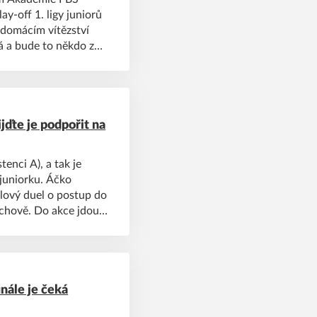
ay-off 1. ligy juniorů
 domácím vítězství
á a bude to někdo z
jďte je podpořit na
enci A), a tak je
juniorku. Áčko
álový duel o postup do
Tachově. Do akce jdou
nále je čeká