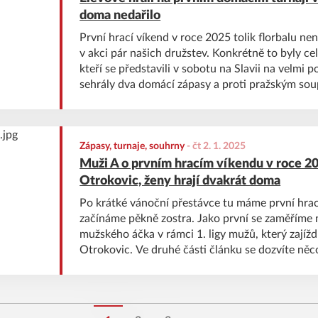
doma nedařilo
První hrací víkend v roce 2025 tolik florbalu nena
v akci pár našich družstev. Konkrétně to byly ce
kteří se představili v sobotu na Slavii na velmi
sehrály dva domácí zápasy a proti pražským sou
také junioři B a dorostenky 3+1.
Zápasy, turnaje, souhrny
-
čt 2. 1. 2025
Muži A o prvním hracím víkendu v roce 20
Otrokovic, ženy hrají dvakrát doma
Po krátké vánoční přestávce tu máme první hrac
začínáme pěkně zostra. Jako první se zaměříme n
mužského áčka v rámci 1. ligy mužů, který zajíž
Otrokovic. Ve druhé části článku se dozvíte ně
zápasech žen a dalších týmech, které o víkendu h