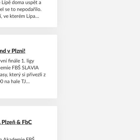
ké Lípě doma uspět a
el se to nepodařilo.
í, ve kterém Lípa
la 10:4.
nd v Plzni!
ní finále 1. ligy
kademie FBŠ SLAVIA
y, který si přivezli z
00 na hale TJ
v neděli na Slavii od
rodloužit sezónu!
 Plzeň & FbC
tým Akademie FBŠ