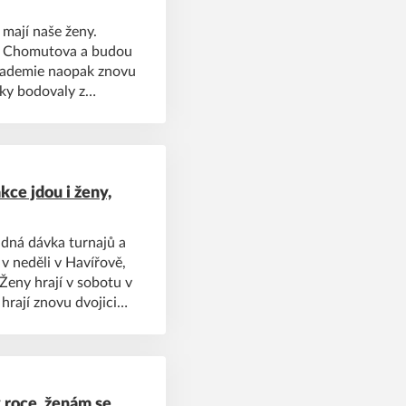
mají naše ženy.
 i Chomutova a budou
 Akademie naopak znovu
nky bodovaly z
a muži C získali plný
kce jdou i ženy,
ádná dávka turnajů a
v neděli v Havířově,
Ženy hrají v sobotu v
hrají znovu dvojici
ích palubovkách.
v roce, ženám se