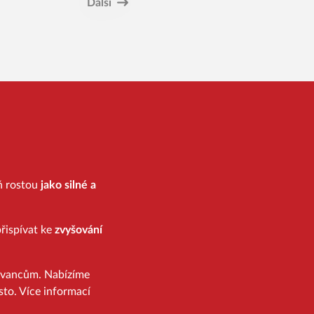
Další
eň rostou
jako silné a
řispívat ke
zvyšování
ovancům. Nabízíme
sto. Více informací