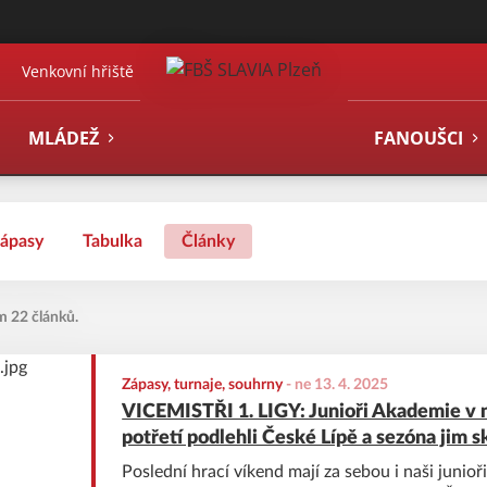
Venkovní hřiště
MLÁDEŽ
FANOUŠCI
ápasy
Tabulka
Články
m 22 článků.
Zápasy, turnaje, souhrny
-
ne 13. 4. 2025
VICEMISTŘI 1. LIGY: Junioři Akademie v 
potřetí podlehli České Lípě a sezóna jim s
Poslední hrací víkend mají za sebou i naši junio