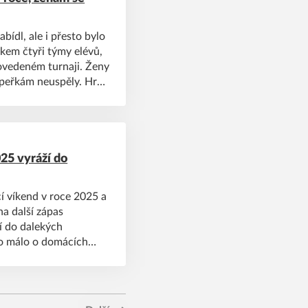
bídl, ale i přesto bylo
lkem čtyři týmy elévů,
 povedeném turnaji. Ženy
peřkám neuspěly. Hráli
25 vyráží do
í víkend v roce 2025 a
a další zápas
dí do dalekých
co málo o domácích
rají.