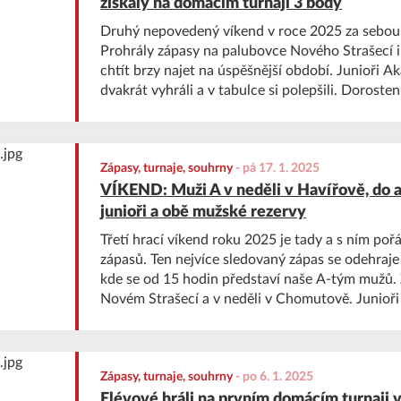
získaly na domácím turnaji 3 body
Druhý nepovedený víkend v roce 2025 za sebou 
Prohrály zápasy na palubovce Nového Strašecí
chtít brzy najet na úspěšnější období. Junioři
dvakrát vyhráli a v tabulce si polepšili. Doroste
poloviny, muži B znovu neuspěli a těsně prohráli 
počet bodů.
Zápasy, turnaje, souhrny
-
pá 17. 1. 2025
VÍKEND: Muži A v neděli v Havířově, do a
junioři a obě mužské rezervy
Třetí hrací víkend roku 2025 je tady a s ním poř
zápasů. Ten nejvíce sledovaný zápas se odehraje 
kde se od 15 hodin představí naše A-tým mužů. 
Novém Strašecí a v neděli v Chomutově. Junioři 
zápasů na jihu, muži B i muži C pak na venkovn
Zápasy, turnaje, souhrny
-
po 6. 1. 2025
Elévové hráli na prvním domácím turnaji 