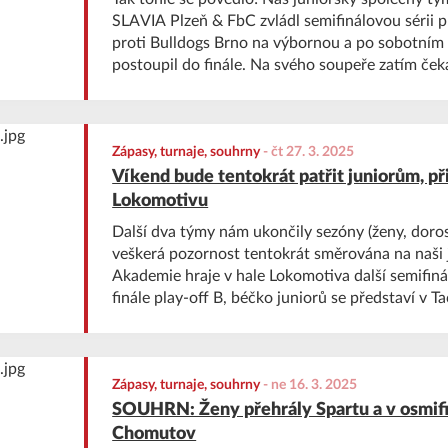
SLAVIA Plzeň & FbC zvládl semifinálovou sérii pl
proti Bulldogs Brno na výbornou a po sobotním
postoupil do finále. Na svého soupeře zatím ček
dvojice FBC Česká Lípa - FBC Ostrava.
Zápasy, turnaje, souhrny
-
čt 27. 3. 2025
Víkend bude tentokrát patřit juniorům, při
Lokomotivu
Další dva týmy nám ukončily sezóny (ženy, dorost
veškerá pozornost tentokrát směrována na naši 
Akademie hraje v hale Lokomotiva další semifin
finále play-off B, béčko juniorů se představí v 
také tři týmy elévů a dorostenky 3+1.
Zápasy, turnaje, souhrny
-
ne 16. 3. 2025
SOUHRN: Ženy přehrály Spartu a v osmifi
Chomutov