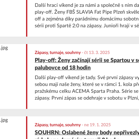
Další hrací víkend je za námi a společně s ním da
play-off. Ženy FBŠ SLAVIA Fat Pipe Plzeň skvěle 
off a zejména díky parádnímu domácímu sobotní
sérii proti Spartě 2:0 na zápasy. Junioři hrají v sé
Ústím 1:1 na zápasy a budou hrát rozhodující due
dorostenkám a starším žákům.
Zápasy, turnaje, souhrny
-
čt 13. 3. 2025
Play-off: Ženy začínají sérii se Spartou v
palubovce od 18 hodin
Další play-off víkend je tady. Své první zápasy 
sebou mají naše ženy, které se v rámci 1. kola př
pražskému celku ACEMA Sparta Praha. Série se 
zápasy. První zápas se odehraje v sobotu v Plzni,
Praze, případný třetí pak ve středu v Plzni. Do a
Akademie, dorostenky, starší žáci, elévové a elév
Zápasy, turnaje, souhrny
-
ne 19. 1. 2025
SOUHRN: Oslabené ženy body nepřivezly