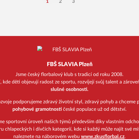
1
2
3
FBŠ SLAVIA Plzeň
Jsme český florbalový klub s tradicí od roku 2008.
kde děti objevují radost ze sportu, rozvíjejí svůj talent a zárov
slušné osobnosti.
zvoje podporujeme zdravý životní styl, zdravý pohyb a chceme p
pohybové gramotnosti
české populace už od dětství.
me sportovní úroveň našich týmů především díky vlastním odch
u chlapeckých i dívčích kategorií, kde si každý může najít své mí
naleznete na náborovém webu
www.zkusflorbal.cz
.