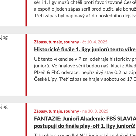
sérii 1. ligy mužů chtěli proti favorizované Čes
alespoň o jeden zápas sérii prodloužit, ale bohuž
Třetí zápas byl napínavý až do posledního dějstv
definitivně zlomila odpor domácího týmu a vyhrá
Zápasy, turnaje, souhrny
-
čt 10. 4. 2025
Historické finále 1. ligy juniorů tento víke
Už tento víkend se v Plzni odehraje historicky prv
juniorů. Ve finálové sérii budou naši kluci z A
Plzeň & FbC odvracet nepříznivý stav 0:2 na zápas
České Lípy. Třetí zápas se hraje v sobotu od 17:
Lokomotiva Plzeň III a případný čtvrtý zápas pak 
16 hodin. Přijďte kluky podpořit a pomoci jim p
Zápasy, turnaje, souhrny
-
ne 30. 3. 2025
FANTAZIE: Junioři Akademie FBŠ SLAVIA
postupují do finále play-off 1. ligy juniorů!
Tak tohle se povedlo! Náš juniorský společný 