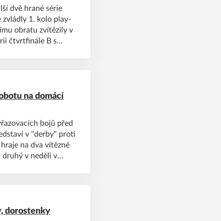
lší dvě hrané série
zvládly 1. kolo play-
mu obratu zvítězily v
rii čtvrtfinále B s
l, dařilo se také
 sobotu na domácí
vyřazovacích bojů před
edstaví v "derby" proti
hraje na dva vítězné
 druhý v neděli v
kce jdou také junioři
ky.
, dorostenky