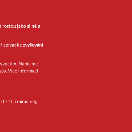
eň rostou
jako silné a
řispívat ke
zvyšování
ovancům. Nabízíme
sto. Více informací
 hřišti i mimo něj,