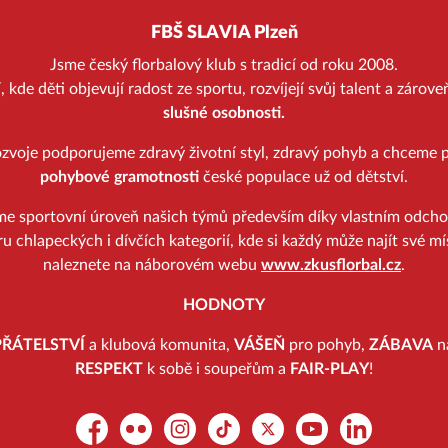
FBŠ SLAVIA Plzeň
Jsme český florbalový klub s tradicí od roku 2008.
kde děti objevují radost ze sportu, rozvíjejí svůj talent a zárov
slušné osobnosti.
zvoje podporujeme zdravý životní styl, zdravý pohyb a chceme p
pohybové gramotnosti
české populace už od dětství.
me sportovní úroveň našich týmů především díky vlastním odch
u chlapeckých i dívčích kategorií, kde si každý může najít své mí
naleznete na náborovém webu
www.zkusflorbal.cz
.
HODNOTY
PŘÁTELSTVÍ
a klubová komunita,
VÁŠEŇ
pro pohyb,
ZÁBAVA
na
RESPEKT
k sobě i soupeřům a
FAIR-PLAY
!
Facebook
Flickr
Instagram
TikTok
Platform X
YouTube
LinkedIn