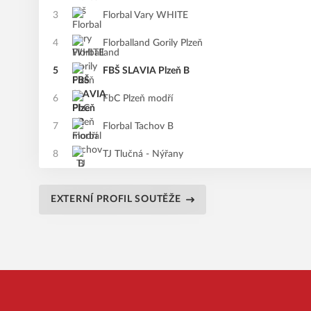
3
Florbal Vary WHITE
4
Florballand Gorily Plzeň
5
FBŠ SLAVIA Plzeň B
6
FbC Plzeň modří
7
Florbal Tachov B
8
TJ Tlučná - Nýřany
EXTERNÍ PROFIL SOUTĚŽE