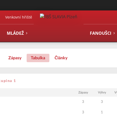
Venkovní hřiště
MLÁDEŽ
FANOUŠCI
Zápasy
Tabulka
Články
kupina 1
Zápasy
Výhry
V
3
3
3
1