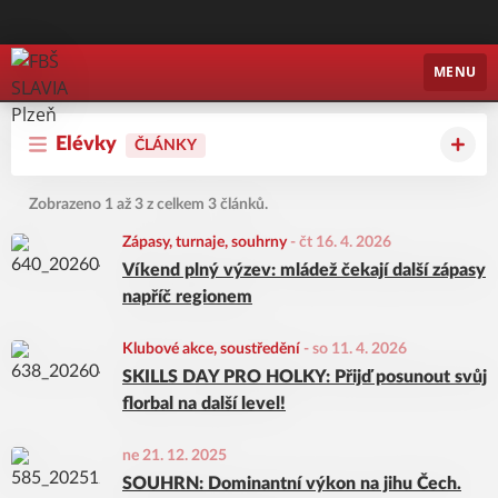
FBŠ SLAVIA Plzeň
MENU
Elévky
ČLÁNKY
Zobrazeno 1 až 3 z celkem 3 článků.
Zápasy, turnaje, souhrny
-
čt 16. 4. 2026
Víkend plný výzev: mládež čekají další zápasy
napříč regionem
Klubové akce, soustředění
-
so 11. 4. 2026
SKILLS DAY PRO HOLKY: Přijď posunout svůj
florbal na další level!
ne 21. 12. 2025
SOUHRN: Dominantní výkon na jihu Čech.