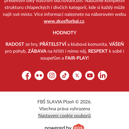
především díky vlastním odchovancům. Nabízíme kompletní
strukturu chlapeckých i dívčích kategorií, kde si každý může
najít své místo. Více informací naleznete na náborovém webu
www.zkusflorbal.cz
.
HODNOTY
RADOST
ze hry,
PŘÁTELSTVÍ
a klubová komunita,
VÁŠEŇ
pro pohyb,
ZÁBAVA
na hřišti i mimo něj,
RESPEKT
k sobě i
soupeřům a
FAIR-PLAY
!
Facebook
Flickr
Instagram
TikTok
Platform X
YouTube
LinkedIn
FBŠ SLAVIA Plzeň © 2026.
Všechna práva vyhrazena
Nastavení cookie souborů