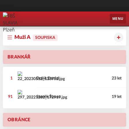
FBŠ SLAVIA Plzeň
MENU
Muži A
SOUPISKA
BRANKÁŘ
1
Dolák
Daniel
23 let
91
Staněk
Šimon
19 let
OBRÁNCE