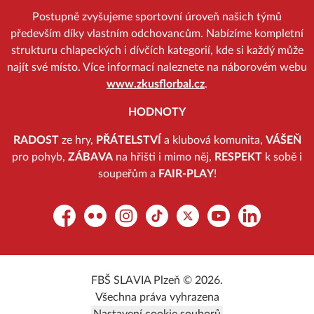
Postupně zvyšujeme sportovní úroveň našich týmů
především díky vlastním odchovancům. Nabízíme kompletní
strukturu chlapeckých i dívčích kategorií, kde si každý může
najít své místo. Více informací naleznete na náborovém webu
www.zkusflorbal.cz
.
HODNOTY
RADOST
ze hry,
PŘÁTELSTVÍ
a klubová komunita,
VÁŠEŇ
pro pohyb,
ZÁBAVA
na hřišti i mimo něj,
RESPEKT
k sobě i
soupeřům a
FAIR-PLAY
!
Facebook
Flickr
Instagram
TikTok
Platform X
YouTube
LinkedIn
FBŠ SLAVIA Plzeň © 2026.
Všechna práva vyhrazena