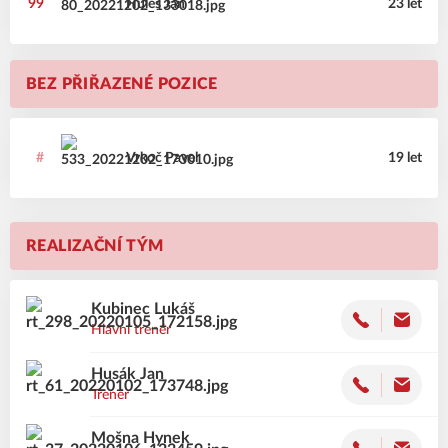
99
Huleš
Jan
23 let
BEZ PŘIŘAZENÉ POZICE
#
Vrkoč
Pavel
19 let
REALIZAČNÍ TÝM
Kubinec
Lukáš
Hlavní trenér
Husák
Jan
Trenér
Mošna
Hynek