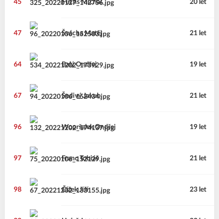
45
Fuchs
Michal
20 let
47
Švácha
Matěj
21 let
64
Balý
Ondřej
19 let
67
Šedivý
Jakub
21 let
96
Wopršalek
Ondřej
19 let
97
Franc
Tobiáš
21 let
98
Čížek
Jiří
23 let