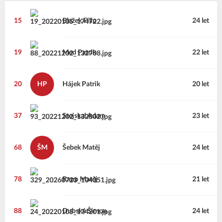
15
Blažek
Filip
24 let
19
Med
Patrik
22 let
20
HP
Hájek
Patrik
20 let
37
Stejskal
Adam
23 let
68
ŠM
Šebek
Matěj
24 let
78
Rapp
Matěj
21 let
88
Dubský
Šimon
24 let