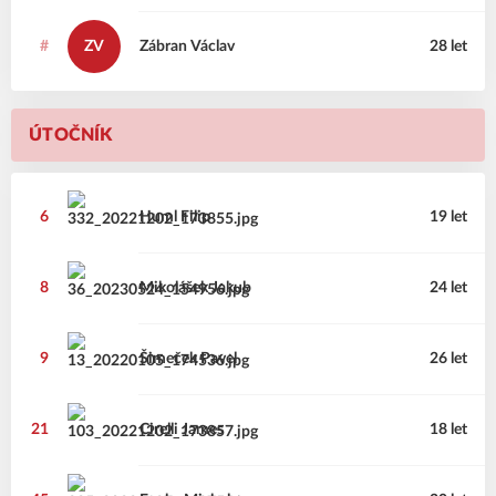
#
ZV
Zábran
Václav
28 let
ÚTOČNÍK
6
Huml
Filip
19 let
8
Mikolášek
Jakub
24 let
9
Šimeček
Pavel
26 let
21
Cirelli
James
18 let