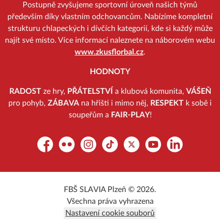
Postupně zvyšujeme sportovní úroveň našich týmů
především díky vlastním odchovancům. Nabízíme kompletní
strukturu chlapeckých i dívčích kategorií, kde si každý může
najít své místo. Více informací naleznete na náborovém webu
www.zkusflorbal.cz
.
HODNOTY
RADOST
ze hry,
PŘÁTELSTVÍ
a klubová komunita,
VÁŠEŇ
pro pohyb,
ZÁBAVA
na hřišti i mimo něj,
RESPEKT
k sobě i
soupeřům a
FAIR-PLAY
!
Facebook
Flickr
Instagram
TikTok
Platform X
YouTube
LinkedIn
FBŠ SLAVIA Plzeň © 2026.
Všechna práva vyhrazena
Nastavení cookie souborů