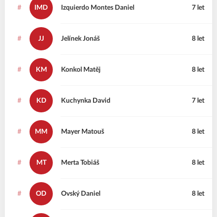
#
IMD
Izquierdo Montes
Daniel
7 let
#
JJ
Jelínek
Jonáš
8 let
#
KM
Konkol
Matěj
8 let
#
KD
Kuchynka
David
7 let
#
MM
Mayer
Matouš
8 let
#
MT
Merta
Tobiáš
8 let
#
OD
Ovský
Daniel
8 let