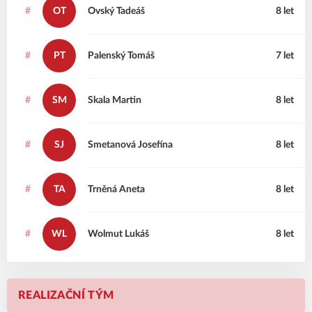
#
OT
Ovský
Tadeáš
8 let
#
PT
Palenský
Tomáš
7 let
#
SM
Skala
Martin
8 let
#
SJ
Smetanová
Josefína
8 let
#
TA
Trněná
Aneta
8 let
#
WL
Wolmut
Lukáš
8 let
REALIZAČNÍ TÝM