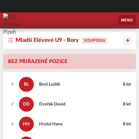
FBŠ SLAVIA Plzeň
MENU
Mladší Elévové U9 - Bory
SOUPISKA
BEZ PŘIŘAZENÉ POZICE
#
BL
Brož
Luděk
8 let
#
DD
Dvořák
David
8 let
#
HH
Hrubá
Hana
8 let