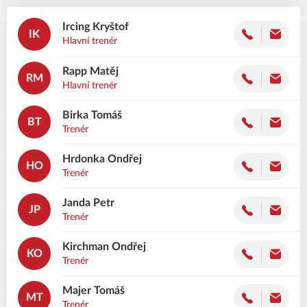
Ircing
Kryštof
IK
Hlavní trenér
Rapp
Matěj
RM
Hlavní trenér
Birka
Tomáš
BT
Trenér
Hrdonka
Ondřej
HO
Trenér
Janda
Petr
JP
Trenér
Kirchman
Ondřej
KO
Trenér
Majer
Tomáš
MT
Trenér