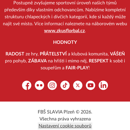
Postupně zvyšujeme sportovní úroveň našich týmů
především díky vlastním odchovancům. Nabízíme kompletní
strukturu chlapeckých i dívčích kategorií, kde si každý může
najít své místo. Více informací naleznete na náborovém webu
www.zkusflorbal.cz
.
HODNOTY
RADOST
ze hry,
PŘÁTELSTVÍ
a klubová komunita,
VÁŠEŇ
pro pohyb,
ZÁBAVA
na hřišti i mimo něj,
RESPEKT
k sobě i
soupeřům a
FAIR-PLAY
!
Facebook
Flickr
Instagram
TikTok
Platform X
YouTube
LinkedIn
FBŠ SLAVIA Plzeň © 2026.
Všechna práva vyhrazena
Nastavení cookie souborů