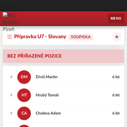
FBŠ SLAVIA Plzeň
MENU
Přípravka U7 - Slovany
SOUPISKA
BEZ PŘIŘAZENÉ POZICE
#
DM
Diviš
Martin
6 let
#
HT
Hrubý
Tomáš
6 let
#
CA
Choleva
Adam
6 let