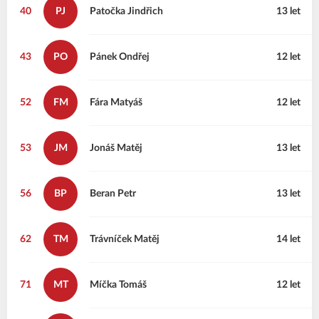
40
PJ
Patočka
Jindřich
13 let
43
PO
Pánek
Ondřej
12 let
52
FM
Fára
Matyáš
12 let
53
JM
Jonáš
Matěj
13 let
56
BP
Beran
Petr
13 let
62
TM
Trávníček
Matěj
14 let
71
MT
Míčka
Tomáš
12 let