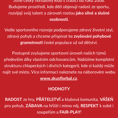
Jsme český florbalový klub s tradicí od roku 2008.
Budujeme prostředí, kde děti objevují radost ze sportu,
rozvíjejí svůj talent a zároveň rostou
jako silné a slušné
osobnosti.
Vedle sportovního rozvoje podporujeme zdravý životní styl,
zdravý pohyb a chceme přispívat ke
zvyšování pohybové
gramotnosti
české populace už od dětství.
Postupně zvyšujeme sportovní úroveň našich týmů
především díky vlastním odchovancům. Nabízíme kompletní
strukturu chlapeckých i dívčích kategorií, kde si každý může
najít své místo. Více informací naleznete na náborovém webu
www.zkusflorbal.cz
.
HODNOTY
RADOST
ze hry,
PŘÁTELSTVÍ
a klubová komunita,
VÁŠEŇ
pro pohyb,
ZÁBAVA
na hřišti i mimo něj,
RESPEKT
k sobě i
soupeřům a
FAIR-PLAY
!