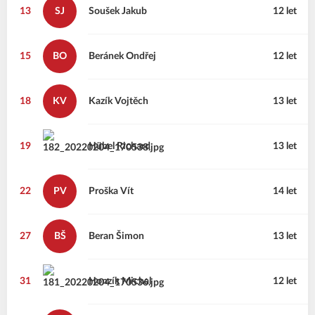
13
SJ
Soušek
Jakub
12 let
15
BO
Beránek
Ondřej
12 let
18
KV
Kazík
Vojtěch
13 let
19
Hübel
Richard
13 let
22
PV
Proška
Vít
14 let
27
BŠ
Beran
Šimon
13 let
31
Honzík
Michal
12 let