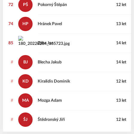
72
PŠ
Pokorný
Štěpán
12 let
74
HP
Hránek
Pavel
13 let
85
Zýka
Jan
14 let
#
BJ
Blecha
Jakub
14 let
#
KD
Kiralidis
Dominik
12 let
#
MA
Mozga
Adam
13 let
#
ŠJ
Štědronský
Jiří
12 let