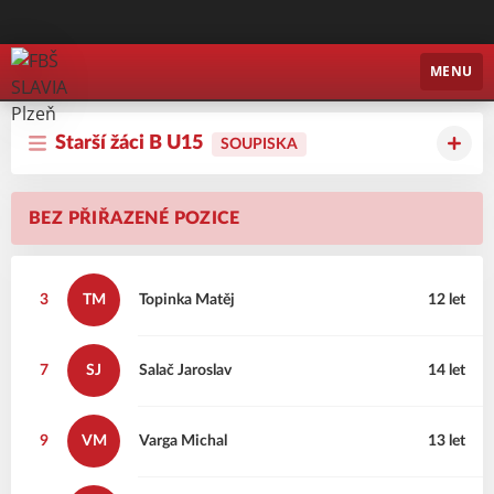
FBŠ SLAVIA Plzeň
MENU
Starší žáci B U15
SOUPISKA
BEZ PŘIŘAZENÉ POZICE
3
TM
Topinka
Matěj
12 let
7
SJ
Salač
Jaroslav
14 let
9
VM
Varga
Michal
13 let