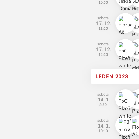
10:30
sobota
17. 12.
11:10
sobota
17. 12.
12:30
LEDEN 2023
sobota
14. 1.
8:50
sobota
14. 1.
10:10