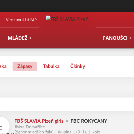
Venkovní hřiště
MLÁDEŽ
FANOUŠCI
ska
Zápasy
Tabulka
Články
FBŠ SLAVIA Plzeň girls
FBC ROKYCANY
Jiskra Domažlice
Přebor mladších žáků - skupina 1 (3+1), 1. kolo