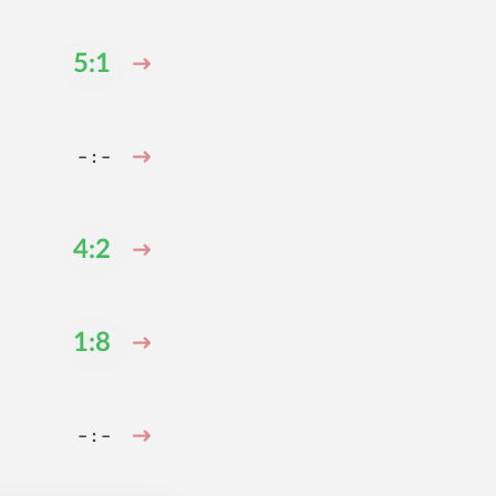
5:1
– : –
4:2
1:8
– : –