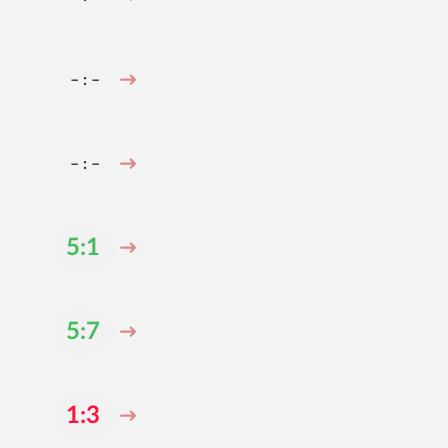
– : –
– : –
5:1
5:7
1:3