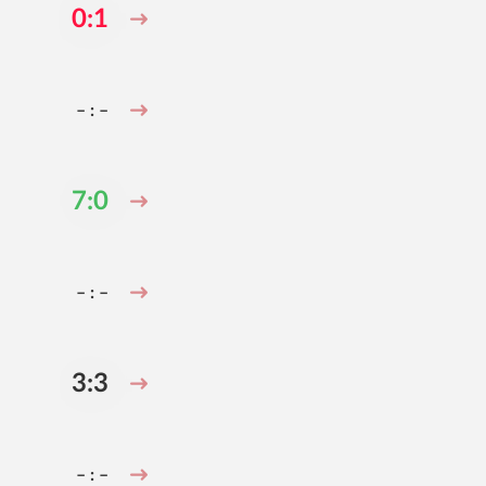
0:1
– : –
7:0
– : –
3:3
– : –