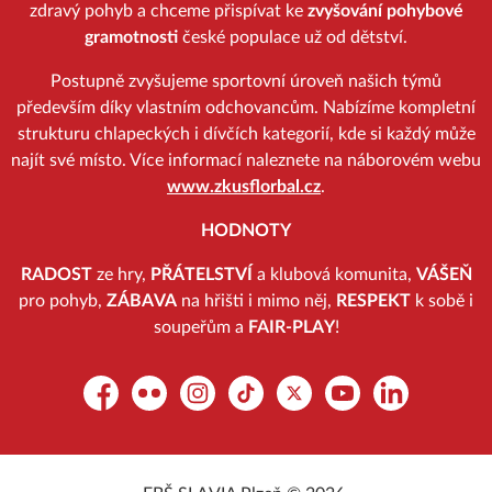
zdravý pohyb a chceme přispívat ke
zvyšování pohybové
gramotnosti
české populace už od dětství.
Postupně zvyšujeme sportovní úroveň našich týmů
především díky vlastním odchovancům. Nabízíme kompletní
strukturu chlapeckých i dívčích kategorií, kde si každý může
najít své místo. Více informací naleznete na náborovém webu
www.zkusflorbal.cz
.
HODNOTY
RADOST
ze hry,
PŘÁTELSTVÍ
a klubová komunita,
VÁŠEŇ
pro pohyb,
ZÁBAVA
na hřišti i mimo něj,
RESPEKT
k sobě i
soupeřům a
FAIR-PLAY
!
Facebook
Flickr
Instagram
TikTok
Platform X
YouTube
LinkedIn