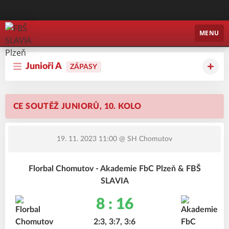
FBŠ SLAVIA Plzeň
MENU
Junioři A
ZÁPASY
CE SOUTĚŽ JUNIORŮ, 10. KOLO
19. 11. 2023 11:00
@ SH Chomutov
Florbal Chomutov - Akademie FbC Plzeň & FBŠ
SLAVIA
8 : 16
2:3, 3:7, 3:6