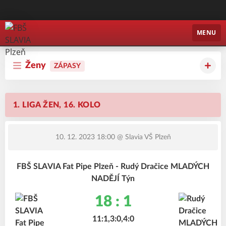
FBŠ SLAVIA Plzeň
MENU
Ženy
ZÁPASY
1. LIGA ŽEN, 16. KOLO
10. 12. 2023 18:00
@ Slavia VŠ Plzeň
FBŠ SLAVIA Fat Pipe Plzeň - Rudý Dračice MLADÝCH
NADĚJÍ Týn
18 : 1
11:1,3:0,4:0