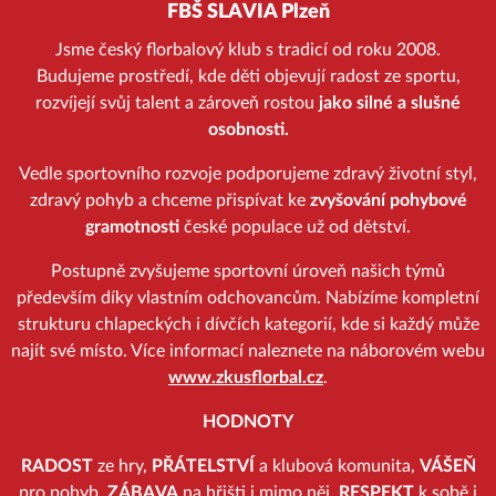
FBŠ SLAVIA Plzeň
Jsme český florbalový klub s tradicí od roku 2008.
Budujeme prostředí, kde děti objevují radost ze sportu,
rozvíjejí svůj talent a zároveň rostou
jako silné a slušné
osobnosti.
Vedle sportovního rozvoje podporujeme zdravý životní styl,
zdravý pohyb a chceme přispívat ke
zvyšování pohybové
gramotnosti
české populace už od dětství.
Postupně zvyšujeme sportovní úroveň našich týmů
především díky vlastním odchovancům. Nabízíme kompletní
strukturu chlapeckých i dívčích kategorií, kde si každý může
najít své místo. Více informací naleznete na náborovém webu
www.zkusflorbal.cz
.
HODNOTY
RADOST
ze hry,
PŘÁTELSTVÍ
a klubová komunita,
VÁŠEŇ
pro pohyb,
ZÁBAVA
na hřišti i mimo něj,
RESPEKT
k sobě i