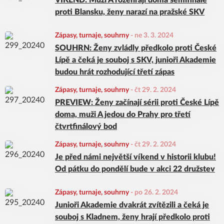
VÍKEND: Muži A rozehrají doma semifinále
proti Blansku, ženy narazí na pražské SKV
Zápasy, turnaje, souhrny
-
ne 3. 3. 2024
SOUHRN: Ženy zvládly předkolo proti České
Lípě a čeká je souboj s SKV, junioři Akademie
budou hrát rozhodující třetí zápas
Zápasy, turnaje, souhrny
-
čt 29. 2. 2024
PREVIEW: Ženy začínají sérii proti České Lípě
doma, muži A jedou do Prahy pro třetí
čtvrtfinálový bod
Zápasy, turnaje, souhrny
-
čt 29. 2. 2024
Je před námi největší víkend v historii klubu!
Od pátku do pondělí bude v akci 22 družstev
Zápasy, turnaje, souhrny
-
po 26. 2. 2024
Junioři Akademie dvakrát zvítězili a čeká je
souboj s Kladnem, ženy hrají předkolo proti