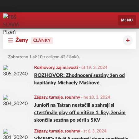
FBŠ SLAVIA Plzeň
MENU
Ženy
ČLÁNKY
Zobrazeno 1 až 10 z celkem 42 článků.
Rozhovory, zajímavosti
-
út 19. 3. 2024
ROZHOVOR: Zhodnocení sezóny žen od
kapitánky Michaely Maškové
Zápasy, turnaje, souhrny
-
ne 10. 3. 2024
Junioři na Tatran nestačili a zahrají si
čtvrtfinále play off o vítěze 1. ligy, ženám
skončila sezóna po sérii s SKV
Zápasy, turnaje, souhrny
-
st 6. 3. 2024