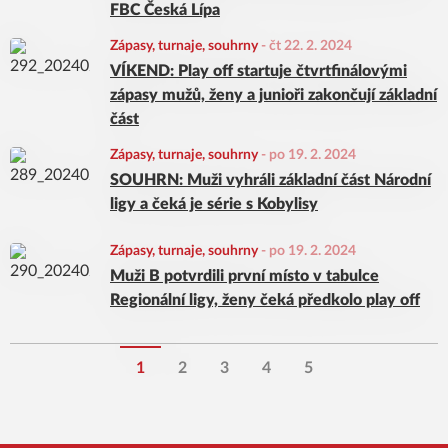
FBC Česká Lípa
Zápasy, turnaje, souhrny
-
čt 22. 2. 2024
VÍKEND: Play off startuje čtvrtfinálovými
zápasy mužů, ženy a junioři zakončují základní
část
Zápasy, turnaje, souhrny
-
po 19. 2. 2024
SOUHRN: Muži vyhráli základní část Národní
ligy a čeká je série s Kobylisy
Zápasy, turnaje, souhrny
-
po 19. 2. 2024
Muži B potvrdili první místo v tabulce
Regionální ligy, ženy čeká předkolo play off
1
2
3
4
5