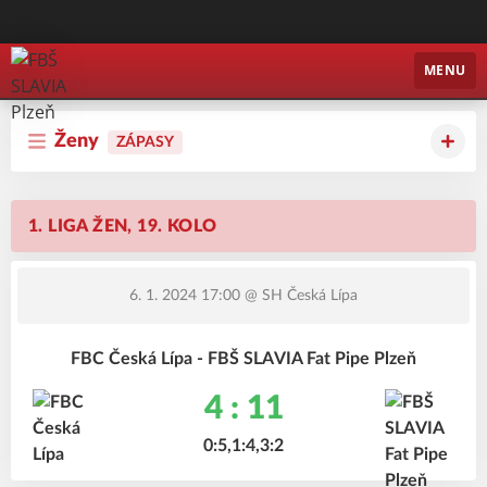
FBŠ SLAVIA Plzeň
MENU
Ženy
ZÁPASY
1. LIGA ŽEN, 19. KOLO
6. 1. 2024 17:00
@ SH Česká Lípa
FBC Česká Lípa - FBŠ SLAVIA Fat Pipe Plzeň
4 : 11
0:5,1:4,3:2