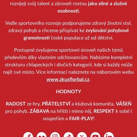
rozvíjejí svůj talent a zároveň rostou
jako silné a slušné
osobnosti.
Vedle sportovního rozvoje podporujeme zdravý životní styl,
zdravý pohyb a chceme přispívat ke
zvyšování pohybové
gramotnosti
české populace už od dětství.
Postupně zvyšujeme sportovní úroveň našich týmů
především díky vlastním odchovancům. Nabízíme kompletní
strukturu chlapeckých i dívčích kategorií, kde si každý může
najít své místo. Více informací naleznete na náborovém webu
www.zkusflorbal.cz
.
HODNOTY
RADOST
ze hry,
PŘÁTELSTVÍ
a klubová komunita,
VÁŠEŇ
pro pohyb,
ZÁBAVA
na hřišti i mimo něj,
RESPEKT
k sobě i
soupeřům a
FAIR-PLAY
!