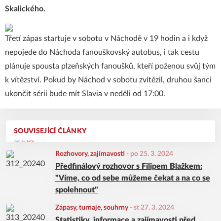
Skalick
ého.
Třetí zápas startuje v sobotu v Náchodě v 19 hodin a i když
nepojede do Náchoda fanouškovský autobus, i tak cestu
plánuje spousta plzeňských fanoušků, kteří poženou svůj tým
k vítězství. Pokud by Náchod v sobotu zvítězil, druhou šanci
ukončit sérii bude mít Slavia v neděli od 17:00.
SOUVISEJÍCÍ ČLÁNKY
Rozhovory, zajímavosti
-
po 25. 3. 2024
Předfinálový rozhovor s Filipem Blažkem:
"Víme, co od sebe můžeme čekat a na co se
spolehnout"
Zápasy, turnaje, souhrny
-
st 27. 3. 2024
Statistiky, informace a zajímavosti před