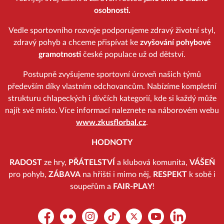
osobnosti.
Vedle sportovního rozvoje podporujeme zdravý životní styl,
zdravý pohyb a chceme přispívat ke
zvyšování pohybové
gramotnosti
české populace už od dětství.
Postupně zvyšujeme sportovní úroveň našich týmů
především díky vlastním odchovancům. Nabízíme kompletní
strukturu chlapeckých i dívčích kategorií, kde si každý může
najít své místo. Více informací naleznete na náborovém webu
www.zkusflorbal.cz
.
HODNOTY
RADOST
ze hry,
PŘÁTELSTVÍ
a klubová komunita,
VÁŠEŇ
pro pohyb,
ZÁBAVA
na hřišti i mimo něj,
RESPEKT
k sobě i
soupeřům a
FAIR-PLAY
!
Facebook
Flickr
Instagram
TikTok
Platform X
YouTube
LinkedIn