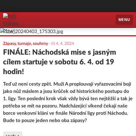
FBŠ SLAVIA Plzeň
MENU
Zápasy, turnaje, souhrny
-
čt 4. 4. 2024
FINÁLE: Náchodská mise s jasným
cílem startuje v sobotu 6. 4. od 19
hodin!
Teď už není cesty zpět. Muži A proplouvají vyřazovacími boji
jako nůž máslem a jsou krůček od historického postupu do
1. ligy. Ten poslední krok však vždy bývá ten nejtěžší a tak je
potřeba se mít na pozoru. Nadcházející víkend čekají naše
borce venkovní klání ve finále Národní ligy proti Náchodu.
Bude to pouze jeden nebo oba zápasy?