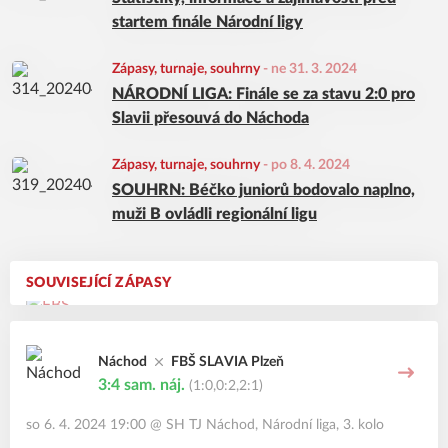
startem finále Národní ligy
Zápasy, turnaje, souhrny
-
ne 31. 3. 2024
NÁRODNÍ LIGA: Finále se za stavu 2:0 pro
Slavii přesouvá do Náchoda
Zápasy, turnaje, souhrny
-
po 8. 4. 2024
SOUHRN: Béčko juniorů bodovalo naplno,
muži B ovládli regionální ligu
SOUVISEJÍCÍ ZÁPASY
Náchod
FBŠ SLAVIA Plzeň
3:4
sam. náj.
(1:0,0:2,2:1)
so 6. 4. 2024 19:00
@
SH TJ Náchod
,
Národní liga, 3. kolo