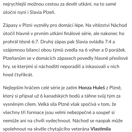
nejrychlejší možnou cestou za devět utkání, na to samé
útoční nyní i Slavia Plzeň.
Zápasy v Plzni vyzněly pro domácí lépe. Na vítězství Náchod
útočil hlavně v prvním utkání finálové série, ale nakonec ho
prohrál těsně 6:7. Druhý zápas pak Slavia ovládla 7:4 a
vzájemnou bilanci obou týmů zvedla na 6 výher a 0 porážek.
Plzeňanům se v domácích zápasech povedly hlavně přesilové
hry, se kterými si náchodští neporadili a inkasovali v nich
hned čtyřikrát.
Nejlepším hráčem celé série je zatím
Honza Huleš
z Plzně,
který si připsal už 6 kanadských bodů a táhne svůj tým za
vysněným cílem. Velká síla Plzně však spočívá v tom, že
všechny tři formace jsou velmi nebezpečné a soupeř si
nemůže ani na chvíli vydechnout. Náchod se naopak může
spolehnout na skvěle chytajícího veterána
Vlastimila