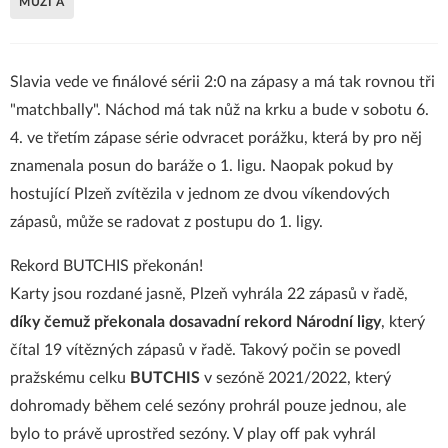
MUŽI A
Slavia vede ve finálové sérii 2:0 na zápasy a má tak rovnou tři
"matchbally". Náchod má tak nůž na krku a bude v sobotu 6.
4. ve třetím zápase série odvracet porážku, která by pro něj
znamenala posun do baráže o 1. ligu. Naopak pokud by
hostující Plzeň zvítězila v jednom ze dvou víkendových
zápasů, může se radovat z postupu do 1. ligy.
Rekord BUTCHIS překonán!
Karty jsou rozdané jasně, Plzeň vyhrála 22 zápasů v řadě,
díky čemuž překonala dosavadní rekord Národní ligy
, který
čítal 19 vítězných zápasů v řadě. Takový počin se povedl
pražskému celku
BUTCHIS
v sezóně 2021/2022, který
dohromady během celé sezóny prohrál pouze jednou, ale
bylo to právě uprostřed sezóny. V play off pak vyhrál