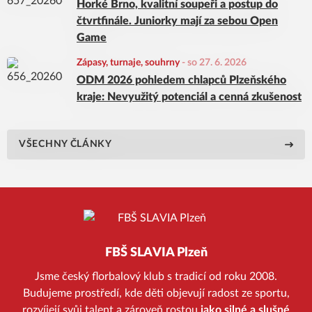
Horké Brno, kvalitní soupeři a postup do
čtvrtfinále. Juniorky mají za sebou Open
Game
Zápasy, turnaje, souhrny
-
so 27. 6. 2026
ODM 2026 pohledem chlapců Plzeňského
kraje: Nevyužitý potenciál a cenná zkušenost
VŠECHNY ČLÁNKY
FBŠ SLAVIA Plzeň
Jsme český florbalový klub s tradicí od roku 2008.
Budujeme prostředí, kde děti objevují radost ze sportu,
rozvíjejí svůj talent a zároveň rostou
jako silné a slušné