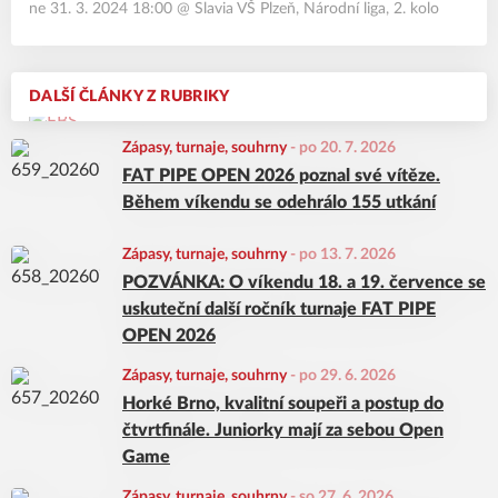
ne 31. 3. 2024 18:00
@
Slavia VŠ Plzeň
,
Národní liga, 2. kolo
DALŠÍ ČLÁNKY Z RUBRIKY
Zápasy, turnaje, souhrny
-
po 20. 7. 2026
FAT PIPE OPEN 2026 poznal své vítěze.
Během víkendu se odehrálo 155 utkání
Zápasy, turnaje, souhrny
-
po 13. 7. 2026
POZVÁNKA: O víkendu 18. a 19. července se
uskuteční další ročník turnaje FAT PIPE
OPEN 2026
Zápasy, turnaje, souhrny
-
po 29. 6. 2026
Horké Brno, kvalitní soupeři a postup do
čtvrtfinále. Juniorky mají za sebou Open
Game
Zápasy, turnaje, souhrny
-
so 27. 6. 2026