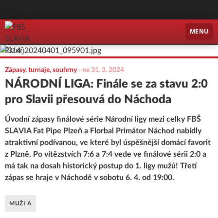
FBŠ SLAVIA Plzeň
MENU
Zápasy, turnaje, souhrny
-
ne 31. 3. 2024
NÁRODNÍ LIGA: Finále se za stavu 2:0
pro Slavii přesouvá do Náchoda
Úvodní zápasy finálové série Národní ligy mezi celky FBŠ
SLAVIA Fat Pipe Plzeň a Florbal Primátor Náchod nabídly
atraktivní podívanou, ve které byl úspěšnější domácí favorit
z Plzně. Po vítězstvích 7:6 a 7:4 vede ve finálové sérii 2:0 a
má tak na dosah historický postup do 1. ligy mužů! Třetí
zápas se hraje v Náchodě v sobotu 6. 4. od 19:00.
MUŽI A