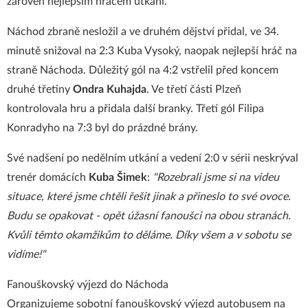
zároveň nejlepším hráčem utkání.
Náchod zbraně nesložil a ve druhém dějství přidal, ve 34.
minutě snižoval na 2:3 Kuba Vysoký, naopak nejlepší hráč na
straně Náchoda. Důležitý gól na 4:2 vstřelil před koncem
druhé třetiny
Ondra Kuhajda
. Ve třetí části Plzeň
kontrolovala hru a přidala další branky. Třetí gól Filipa
Konradyho na 7:3 byl do prázdné brány.
Své nadšení po nedělním utkání a vedení 2:0 v sérii neskrýval
trenér domácích
Kuba Šimek
:
"Rozebrali jsme si na videu
situace, které jsme chtěli řešit jinak a přineslo to své ovoce.
Budu se opakovat - opět úžasní fanoušci na obou stranách.
Kvůli těmto okamžikům to děláme. Díky všem a v sobotu se
vidíme!"
Fanouškovský výjezd do Náchoda
Organizujeme sobotní fanouškovský výjezd autobusem na