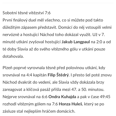
Sobotní těsné vítězství 7:6
První finálový duel měl všechno, co si můžete pod takto
důležitým zápasem představit. Domácí do něj vstoupili velmi
nervózně a hostující Náchod toho dokázal využít. Už v 7.
minutě utkání zvyšoval hostující
Jakub Langpaul
na 2:0 a od
té doby Slavia až do svého vítězného gólu v utkání pouze
dotahovala.
Plzeň poprvé vyrovnala těsně před polovinou utkání, kdy
srovnával na 4:4 kapitán
Filip Štědrý
. I přesto šel poté znovu
Náchod dvakrát do vedení, ale Slavia vždy dokázala brzy
zareagovat a klíčová pasáž přišla mezi 47. a 50. minutou.
Nejprve srovnával na 6:6
Ondra Kuhajda
a pak v čase 49:45
rozhodl vítězným gólem na 7:6
Honza Huleš
, který se po
zásluze stal nejlepším hráčem domácích.