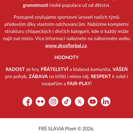
gramotnosti
české populace už od dětství.
Postupně zvyšujeme sportovní úroveň našich týmů
především díky vlastním odchovancům. Nabízíme kompletní
strukturu chlapeckých i dívčích kategorií, kde si každý může
najít své místo. Více informací naleznete na náborovém webu
www.zkusflorbal.cz
.
HODNOTY
RADOST
ze hry,
PŘÁTELSTVÍ
a klubová komunita,
VÁŠEŇ
pro pohyb,
ZÁBAVA
na hřišti i mimo něj,
RESPEKT
k sobě i
soupeřům a
FAIR-PLAY
!
Facebook
Flickr
Instagram
TikTok
Platform X
YouTube
LinkedIn
FBŠ SLAVIA Plzeň © 2026.