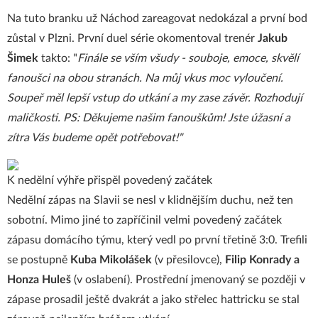
Na tuto branku už Náchod zareagovat nedokázal a první bod
zůstal v Plzni. První duel série okomentoval trenér
Jakub
Šimek
takto: "
Finále se vším všudy - souboje, emoce, skvělí
fanoušci na obou stranách. Na můj vkus moc vyloučení.
Soupeř měl lepší vstup do utkání a my zase závěr. Rozhodují
maličkosti. PS: Děkujeme našim fanouškům! Jste úžasní a
zítra Vás budeme opět potřebovat!"
K nedělní výhře přispěl povedený začátek
Nedělní zápas na Slavii se nesl v klidnějším duchu, než ten
sobotní. Mimo jiné to zapříčinil velmi povedený začátek
zápasu domácího týmu, který vedl po první třetině 3:0. Trefili
se postupně
Kuba Mikolášek
(v přesilovce),
Filip Konrady a
Honza Huleš
(v oslabení). Prostřední jmenovaný se později v
zápase prosadil ještě dvakrát a jako střelec hattricku se stal