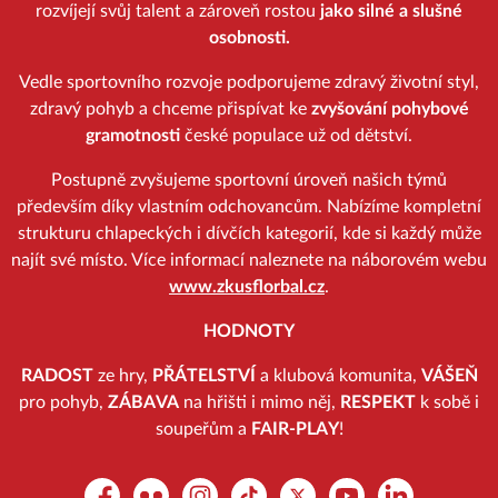
rozvíjejí svůj talent a zároveň rostou
jako silné a slušné
osobnosti.
Vedle sportovního rozvoje podporujeme zdravý životní styl,
zdravý pohyb a chceme přispívat ke
zvyšování pohybové
gramotnosti
české populace už od dětství.
Postupně zvyšujeme sportovní úroveň našich týmů
především díky vlastním odchovancům. Nabízíme kompletní
strukturu chlapeckých i dívčích kategorií, kde si každý může
najít své místo. Více informací naleznete na náborovém webu
www.zkusflorbal.cz
.
HODNOTY
RADOST
ze hry,
PŘÁTELSTVÍ
a klubová komunita,
VÁŠEŇ
pro pohyb,
ZÁBAVA
na hřišti i mimo něj,
RESPEKT
k sobě i
soupeřům a
FAIR-PLAY
!