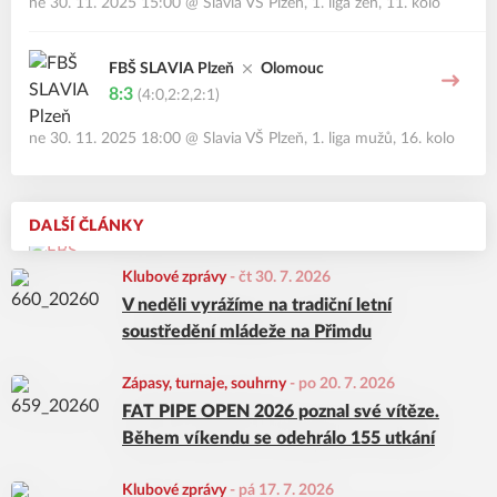
ne 30. 11. 2025 15:00
@
Slavia VŠ Plzeň
,
1. liga žen, 11. kolo
FBŠ SLAVIA Plzeň
Olomouc
8:3
(4:0,2:2,2:1)
ne 30. 11. 2025 18:00
@
Slavia VŠ Plzeň
,
1. liga mužů, 16. kolo
DALŠÍ ČLÁNKY
Klubové zprávy
-
čt 30. 7. 2026
V neděli vyrážíme na tradiční letní
soustředění mládeže na Přimdu
Zápasy, turnaje, souhrny
-
po 20. 7. 2026
FAT PIPE OPEN 2026 poznal své vítěze.
Během víkendu se odehrálo 155 utkání
Klubové zprávy
-
pá 17. 7. 2026