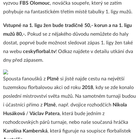
vyzvou
FBS Olomouc
, nováčka soupeře, který se zatím
pohybuje na fantastickém třetím místě tabulky 1. ligy mužů.
Vstupné na 1. ligu žen bude tradičně 50,- korun a na 1. ligu
mužů 80,-.
Pokud se z nějakého důvodu nemůžete do haly
dostat, poprvé bude možnost sledovat zápas 1. ligy žen také
na webu
ceskyflorbal.tv
! Odkaz najdete v detailu utkání dva
dny před zápasem.
Spousta fanoušků z
Plzně
si jistě najde cestu na největší
tuzemskou florbalovou akci od roku
2018
, kdy se zde konalo
poslední mistrovství světa mužů. Na samotném turnaji budou
i účastníci přímo z
Plzně
, např. dvojice rozhodčích
Nikola
Husáková
/
Václav Patera
, která bude jedním z
rozhodcovských párů turnaje, nebo naše současná hráčka
Karolína Kamberská
, která figuruje na soupisce florbalistek