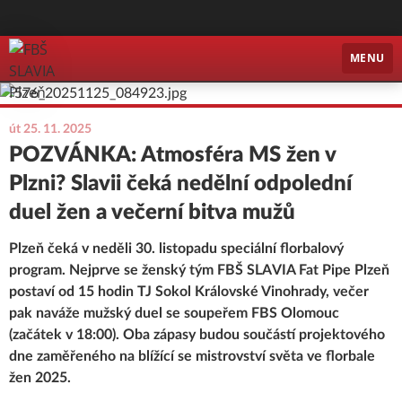
FBŠ SLAVIA Plzeň
MENU
út 25. 11. 2025
POZVÁNKA: Atmosféra MS žen v
Plzni? Slavii čeká nedělní odpolední
duel žen a večerní bitva mužů
Plzeň čeká v neděli 30. listopadu speciální florbalový
program. Nejprve se ženský tým FBŠ SLAVIA Fat Pipe Plzeň
postaví od 15 hodin TJ Sokol Královské Vinohrady, večer
pak naváže mužský duel se soupeřem FBS Olomouc
(začátek v 18:00). Oba zápasy budou součástí projektového
dne zaměřeného na blížící se mistrovství světa ve florbale
žen 2025.