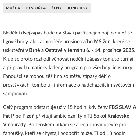
MUŽI A
JUNIOŘI A
ŽENY
JUNIORKY
Nedělní dvojzápas bude na Slavii patřit nejen boji o důležité
ligové body, ale i atmosféře prosincového
MS žen
, které se
uskuteční
v Brně a Ostravě v termínu 6. - 14. prosince 2025
.
Klub se proto rozhodl věnovat nedělní zápasy tomuto turnaji
a připravil tematicky laděný program pro všechny účastníky.
Fanoušci se mohou těšit na soutěže, zápasy dětí o
přestávkách, tombolu i informace o nadcházejícím světovém
šampionátu.
Celý program odstartuje už v 15 hodin, kdy ženy
FBŠ SLAVIA
Fat Pipe Plzeň
přivítají ambiciózní tým
TJ Sokol Královské
Vinohrady
. Po ženském utkání se aréna znovu otevře pro
fanoušky, kteří se chystají podpořit muže. Ti od 18 hodin