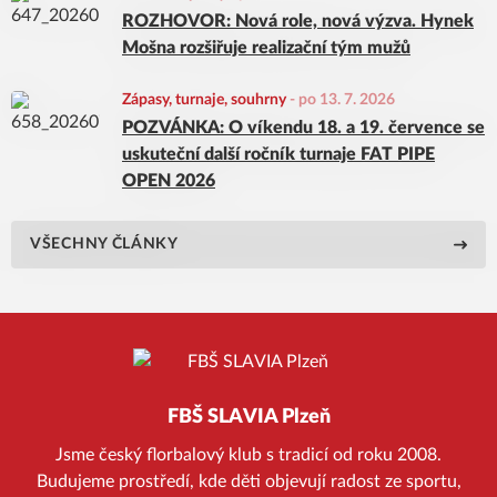
ROZHOVOR: Nová role, nová výzva. Hynek
Mošna rozšiřuje realizační tým mužů
Zápasy, turnaje, souhrny
-
po 13. 7. 2026
POZVÁNKA: O víkendu 18. a 19. července se
uskuteční další ročník turnaje FAT PIPE
OPEN 2026
VŠECHNY ČLÁNKY
FBŠ SLAVIA Plzeň
Jsme český florbalový klub s tradicí od roku 2008.
Budujeme prostředí, kde děti objevují radost ze sportu,