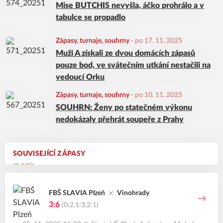
Mise BUTCHIS nevyšla, áčko prohrálo a v
tabulce se propadlo
Zápasy, turnaje, souhrny
-
po 17. 11. 2025
Muži A získali ze dvou domácích zápasů
pouze bod, ve svátečním utkání nestačili na
vedoucí Orku
Zápasy, turnaje, souhrny
-
po 10. 11. 2025
SOUHRN: Ženy po statečném výkonu
nedokázaly přehrát soupeře z Prahy
SOUVISEJÍCÍ ZÁPASY
FBŠ SLAVIA Plzeň
Vinohrady
3:6
(0:2,1:3,2:1)