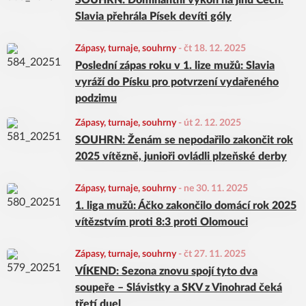
SOUHRN: Dominantní výkon na jihu Čech.
Slavia přehrála Písek devíti góly
Zápasy, turnaje, souhrny
-
čt 18. 12. 2025
Poslední zápas roku v 1. lize mužů: Slavia
vyráží do Písku pro potvrzení vydařeného
podzimu
Zápasy, turnaje, souhrny
-
út 2. 12. 2025
SOUHRN: Ženám se nepodařilo zakončit rok
2025 vítězně, junioři ovládli plzeňské derby
Zápasy, turnaje, souhrny
-
ne 30. 11. 2025
1. liga mužů: Áčko zakončilo domácí rok 2025
vítězstvím proti 8:3 proti Olomouci
Zápasy, turnaje, souhrny
-
čt 27. 11. 2025
VÍKEND: Sezona znovu spojí tyto dva
soupeře – Slávistky a SKV z Vinohrad čeká
třetí duel