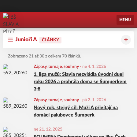
FBŠ SLAVIA Plzeň
MENU
Junioři A
ČLÁNKY
Zobrazeno 21 až 30 z celkem 70 článků.
Zápasy, turnaje, souhrny
-
ne 4. 1. 2026
1. liga mužů: Slavia nezvládla úvodní duel
roku 2026 a prohrála doma se Šumperkem
3:8
Zápasy, turnaje, souhrny
-
pá 2. 1. 2026
Nový rok, stejný cíl: Muži A přivítají na
domácí palubovce Šumperk
ne 21. 12. 2025