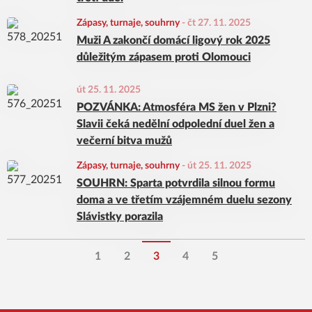
Zápasy, turnaje, souhrny
-
čt 27. 11. 2025
Muži A zakončí domácí ligový rok 2025
důležitým zápasem proti Olomouci
út 25. 11. 2025
POZVÁNKA: Atmosféra MS žen v Plzni?
Slavii čeká nedělní odpolední duel žen a
večerní bitva mužů
Zápasy, turnaje, souhrny
-
út 25. 11. 2025
SOUHRN: Sparta potvrdila silnou formu
doma a ve třetím vzájemném duelu sezony
Slávistky porazila
1
2
3
4
5