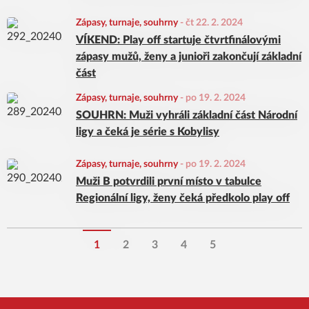
Zápasy, turnaje, souhrny
-
čt 22. 2. 2024
VÍKEND: Play off startuje čtvrtfinálovými
zápasy mužů, ženy a junioři zakončují základní
část
Zápasy, turnaje, souhrny
-
po 19. 2. 2024
SOUHRN: Muži vyhráli základní část Národní
ligy a čeká je série s Kobylisy
Zápasy, turnaje, souhrny
-
po 19. 2. 2024
Muži B potvrdili první místo v tabulce
Regionální ligy, ženy čeká předkolo play off
1
2
3
4
5