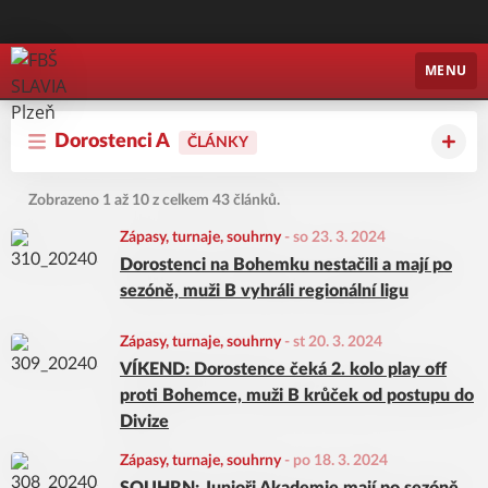
FBŠ SLAVIA Plzeň
MENU
Dorostenci A
ČLÁNKY
Zobrazeno 1 až 10 z celkem 43 článků.
Zápasy, turnaje, souhrny
-
so 23. 3. 2024
Dorostenci na Bohemku nestačili a mají po
sezóně, muži B vyhráli regionální ligu
Zápasy, turnaje, souhrny
-
st 20. 3. 2024
VÍKEND: Dorostence čeká 2. kolo play off
proti Bohemce, muži B krůček od postupu do
Divize
Zápasy, turnaje, souhrny
-
po 18. 3. 2024