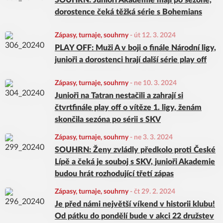
SOUHRN: Junioři Akademie mají po sezóně,
dorostence čeká těžká série s Bohemians
Zápasy, turnaje, souhrny
-
út 12. 3. 2024
PLAY OFF: Muži A v boji o finále Národní ligy,
junioři a dorostenci hrají další série play off
Zápasy, turnaje, souhrny
-
ne 10. 3. 2024
Junioři na Tatran nestačili a zahrají si
čtvrtfinále play off o vítěze 1. ligy, ženám
skončila sezóna po sérii s SKV
Zápasy, turnaje, souhrny
-
ne 3. 3. 2024
SOUHRN: Ženy zvládly předkolo proti České
Lípě a čeká je souboj s SKV, junioři Akademie
budou hrát rozhodující třetí zápas
Zápasy, turnaje, souhrny
-
čt 29. 2. 2024
Je před námi největší víkend v historii klubu!
Od pátku do pondělí bude v akci 22 družstev